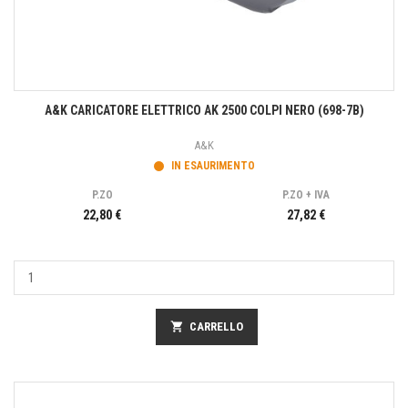
A&K CARICATORE ELETTRICO AK 2500 COLPI NERO (698-7B)
A&K
IN ESAURIMENTO
P.ZO
P.ZO + IVA
22,80 €
27,82 €
shopping_cart
CARRELLO