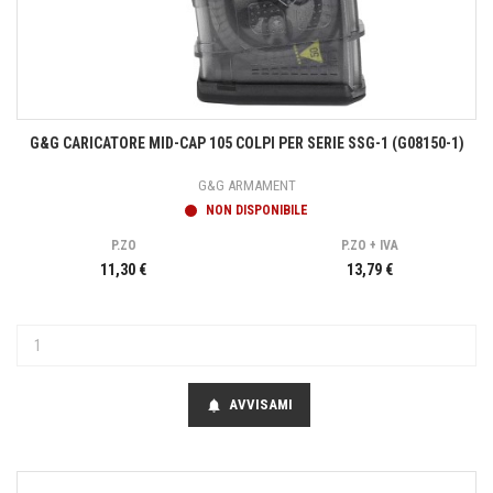
G&G CARICATORE MID-CAP 105 COLPI PER SERIE SSG-1 (G08150-1)
G&G ARMAMENT
NON DISPONIBILE
P.ZO
P.ZO + IVA
11,30 €
13,79 €
AVVISAMI
notifications