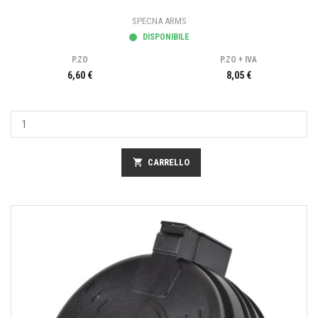
SPECNA ARMS
DISPONIBILE
P.ZO
P.ZO + IVA
6,60 €
8,05 €
shopping_cart
CARRELLO