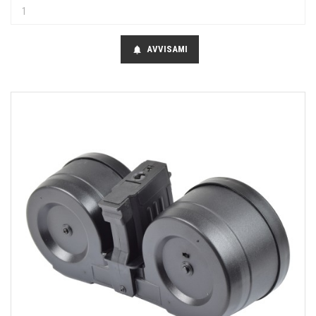
AVVISAMI
notifications