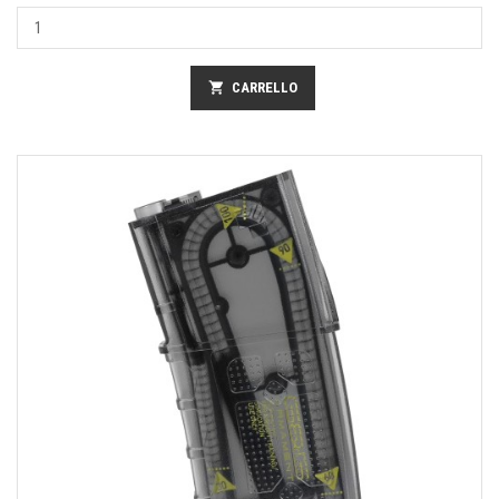
shopping_cart
CARRELLO