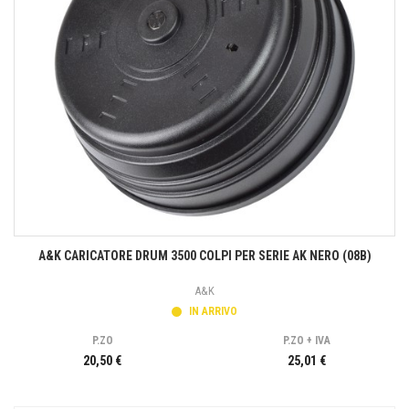
A&K CARICATORE DRUM 3500 COLPI PER SERIE AK NERO (08B)
A&K
IN ARRIVO
P.ZO
P.ZO + IVA
20,50 €
25,01 €