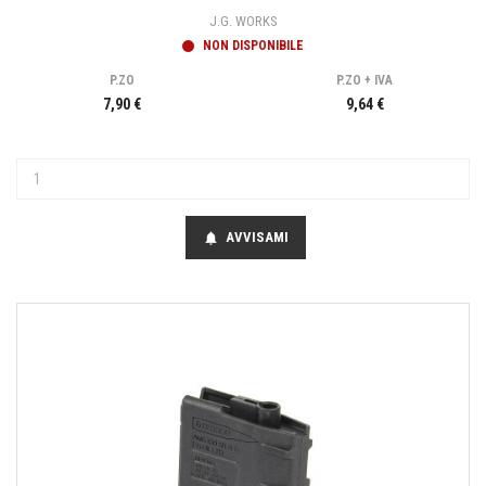
J.G. WORKS
NON DISPONIBILE
P.ZO
P.ZO + IVA
7,90 €
9,64 €
AVVISAMI
notifications