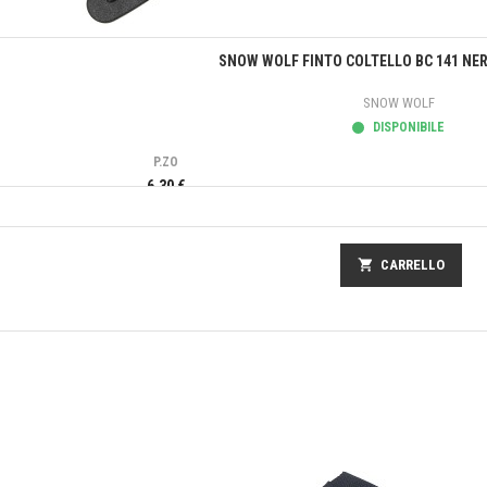
Anteprima
SNOW WOLF FINTO COLTELLO BC 141 NER
SNOW WOLF
DISPONIBILE
P.ZO
6,30 €
shopping_cart
CARRELLO