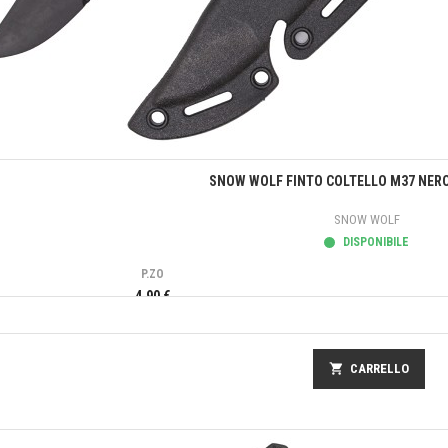
Anteprima
SNOW WOLF FINTO COLTELLO M37 NERO
SNOW WOLF
DISPONIBILE
P.ZO
4,90 €
shopping_cart
CARRELLO