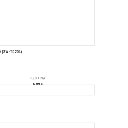
 (SW-TD204)
P.ZO + IVA
5,98 €