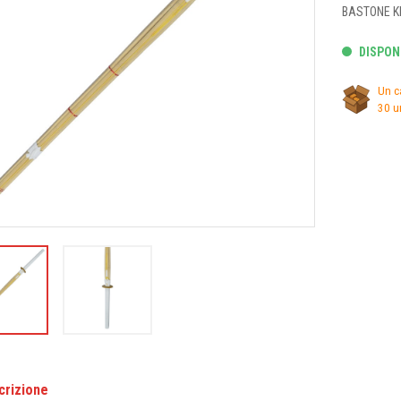
BASTONE KE
DISPONI
Un c
30 u
crizione