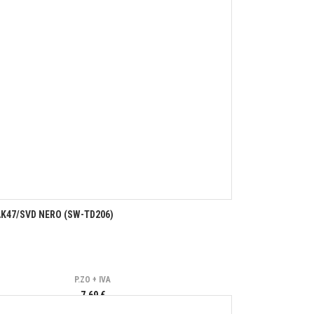
K47/SVD NERO (SW-TD206)
P.ZO + IVA
7,69 €