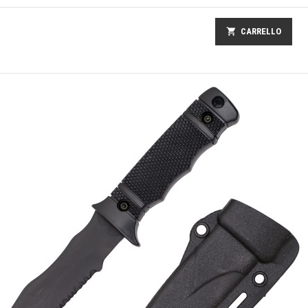
shopping_cart
CARRELLO