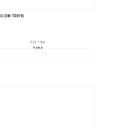
O (SW-TD019)
P.ZO + IVA
7,69 €