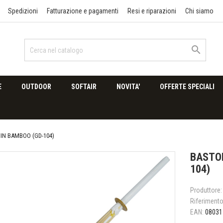
Spedizioni
Fatturazione e pagamenti
Resi e riparazioni
Chi siamo

E
OUTDOOR
SOFTAIR
NOVITA'
OFFERTE SPECIALI
IN BAMBOO (GD-104)
BASTON
104)
Produttore:
Riferiment
EAN:
08031