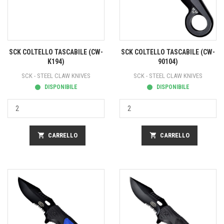
SCK COLTELLO TASCABILE (CW-
SCK COLTELLO TASCABILE (CW-
K194)
90104)
SCK - STEEL CLAW KNIVES
SCK - STEEL CLAW KNIVES
DISPONIBILE
DISPONIBILE
shopping_cart
CARRELLO
shopping_cart
CARRELLO