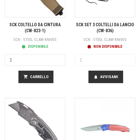
SCK COLTELLO DA CINTURA
SCK SET 3 COLTELLI DA LANCIO
(CW-823-1)
(CW-836)
SCK - STEEL CLAW KNIVES
SCK - STEEL CLAW KNIVES
DISPONIBILE
NON DISPONIBILE
shopping_cart
CARRELLO
AVVISAMI
notifications