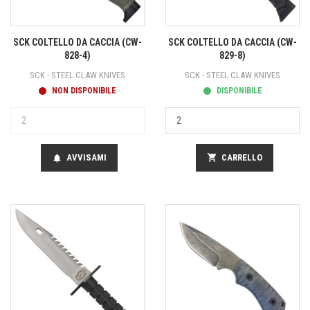
SCK COLTELLO DA CACCIA (CW-
SCK COLTELLO DA CACCIA (CW-
828-4)
829-8)
SCK - STEEL CLAW KNIVES
SCK - STEEL CLAW KNIVES
NON DISPONIBILE
DISPONIBILE
AVVISAMI
shopping_cart
CARRELLO
notifications