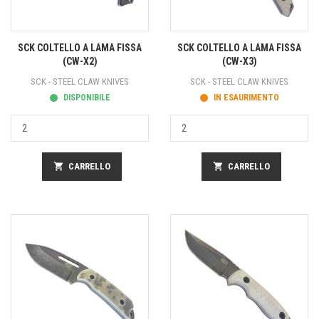
SCK COLTELLO A LAMA FISSA
SCK COLTELLO A LAMA FISSA
(CW-X2)
(CW-X3)
SCK - STEEL CLAW KNIVES
SCK - STEEL CLAW KNIVES
DISPONIBILE
IN ESAURIMENTO
shopping_cart
CARRELLO
shopping_cart
CARRELLO