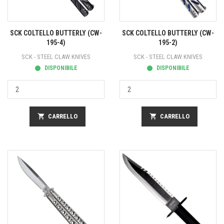
SCK COLTELLO BUTTERLY (CW-
SCK COLTELLO BUTTERLY (CW-
195-4)
195-2)
SCK - STEEL CLAW KNIVES
SCK - STEEL CLAW KNIVES
DISPONIBILE
DISPONIBILE
shopping_cart
CARRELLO
shopping_cart
CARRELLO