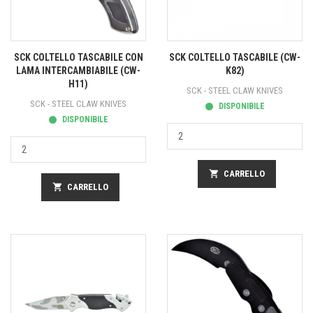
SCK COLTELLO TASCABILE CON
SCK COLTELLO TASCABILE (CW-
LAMA INTERCAMBIABILE (CW-
K82)
H11)
SCK - STEEL CLAW KNIVES
SCK - STEEL CLAW KNIVES
DISPONIBILE
DISPONIBILE
shopping_cart
CARRELLO
shopping_cart
CARRELLO