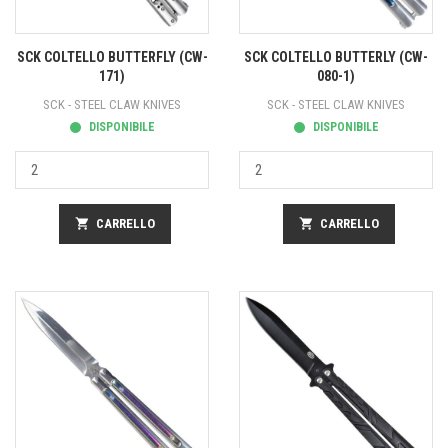
SCK COLTELLO BUTTERFLY (CW-
SCK COLTELLO BUTTERLY (CW-
171)
080-1)
SCK - STEEL CLAW KNIVES
SCK - STEEL CLAW KNIVES
DISPONIBILE
DISPONIBILE
shopping_cart
CARRELLO
shopping_cart
CARRELLO