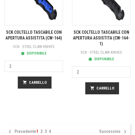
SCK COLTELLO TASCABILE CON
SCK COLTELLO TASCABILE CON
APERTURA ASSISTITA (CW-164)
APERTURA ASSISTITA (CW-164-
1)
SCK - STEEL CLAW KNIVES
SCK - STEEL CLAW KNIVES
DISPONIBILE
DISPONIBILE
shopping_cart
CARRELLO
shopping_cart
CARRELLO


Precedente
1
2
3
4
Successivo