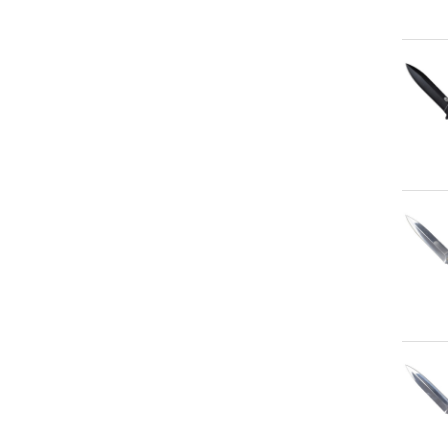
An
An
An