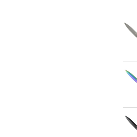
An
An
An