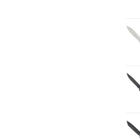
An
An
An