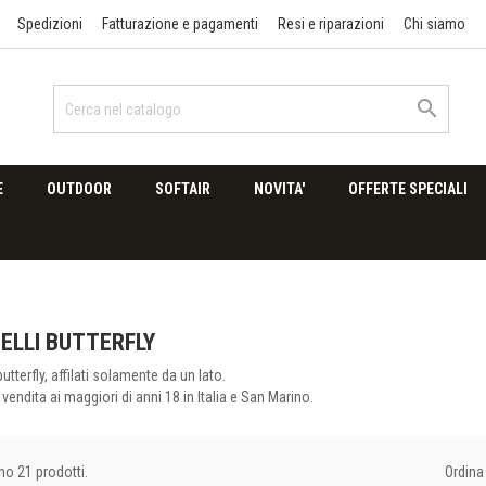
Spedizioni
Fatturazione e pagamenti
Resi e riparazioni
Chi siamo

E
OUTDOOR
SOFTAIR
NOVITA'
OFFERTE SPECIALI
ELLI BUTTERFLY
butterfly, affilati solamente da un lato.
a vendita ai maggiori di anni 18 in Italia e San Marino.
Ordina 
no 21 prodotti.