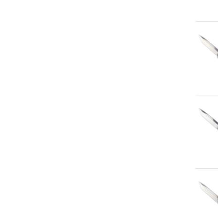
An
An
An