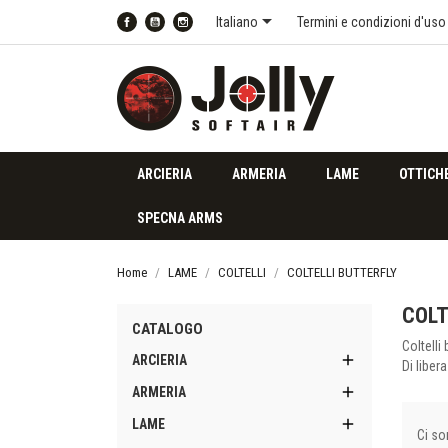

Italiano
Termini e condizioni d'uso
Facebook
YouTube
Instagram
ARCIERIA
ARMERIA
LAME
OTTICH
SPECNA ARMS
Home
LAME
COLTELLI
COLTELLI BUTTERFLY
COLT
CATALOGO
Coltelli 

ARCIERIA
Di liber

ARMERIA

LAME
Ci so