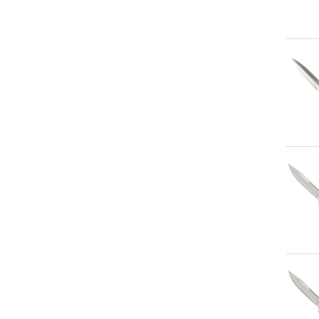
An
An
An