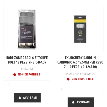
HORI-ZONE DARDI 6.5" TORPE
EK ARCHERY DARDI IN
BOLT 12 PEZZI (HZ-046AO)
CARBONIO 6.5" 5.5MM PER REVO
7 - 10 PEZZI (D-124A10)
HORI-ZONE
EK ARCHERY RESEARCH
NON DISPONIBILE
NON DISPONIBILE
AVVISAMI
notifications
AVVISAMI
notifications