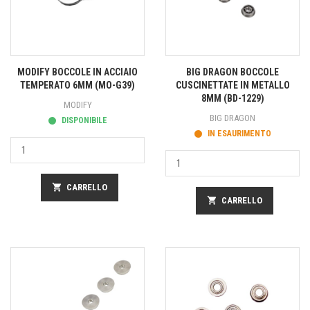
MODIFY BOCCOLE IN ACCIAIO
BIG DRAGON BOCCOLE
TEMPERATO 6MM (MO-G39)
CUSCINETTATE IN METALLO
8MM (BD-1229)
MODIFY
BIG DRAGON
DISPONIBILE
IN ESAURIMENTO
shopping_cart
CARRELLO
shopping_cart
CARRELLO