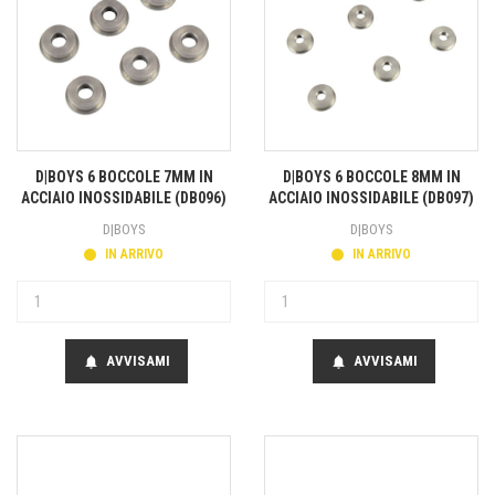
D|BOYS 6 BOCCOLE 7MM IN
D|BOYS 6 BOCCOLE 8MM IN
ACCIAIO INOSSIDABILE (DB096)
ACCIAIO INOSSIDABILE (DB097)
D|BOYS
D|BOYS
IN ARRIVO
IN ARRIVO
AVVISAMI
AVVISAMI
notifications
notifications