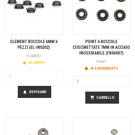
ELEMENT BOCCOLE 6MM 6
POINT 6 BOCCOLE
PEZZI (EL-IN0202)
CUSCINETTATE 7MM IN ACCIAIO
INOSSIDABILE (FB06007)
ELEMENT
POINT
IN ARRIVO
IN ESAURIMENTO
AVVISAMI
notifications
shopping_cart
CARRELLO