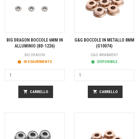
BIG DRAGON BOCCOLE 6MM IN
G&G BOCCOLE IN METALLO 8MM
ALLUMINIO (BD-1226)
(G10074)
BIG DRAGON
G&G ARMAMENT
IN ESAURIMENTO
DISPONIBILE
shopping_cart
CARRELLO
shopping_cart
CARRELLO