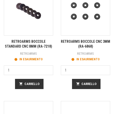
RETROARMS BOCCOLE
RETROARMS BOCCOLE CNC 3MM
STANDARD CNC 8MM (RA-7218)
(RA-6868)
RETROARMS
RETROARMS
IN ESAURIMENTO
IN ESAURIMENTO
shopping_cart
CARRELLO
shopping_cart
CARRELLO