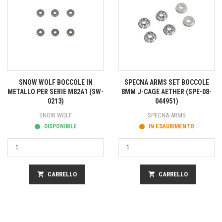
SNOW WOLF BOCCOLE IN
SPECNA ARMS SET BOCCOLE
METALLO PER SERIE M82A1 (SW-
8MM J-CAGE AETHER (SPE-08-
0213)
044951)
SNOW WOLF
SPECNA ARMS
DISPONIBILE
IN ESAURIMENTO
shopping_cart
CARRELLO
shopping_cart
CARRELLO