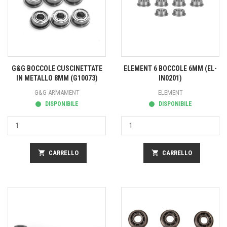
G&G BOCCOLE CUSCINETTATE
ELEMENT 6 BOCCOLE 6MM (EL-
IN METALLO 8MM (G10073)
IN0201)
G&G ARMAMENT
ELEMENT
DISPONIBILE
DISPONIBILE
shopping_cart
CARRELLO
shopping_cart
CARRELLO