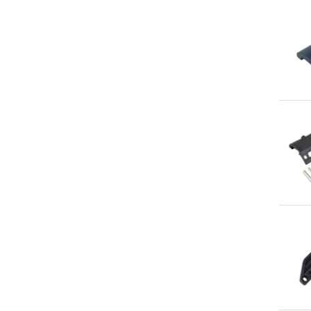
An
An