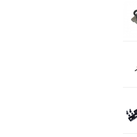
An
An
An