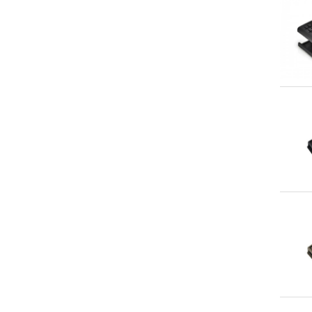
An
An
An