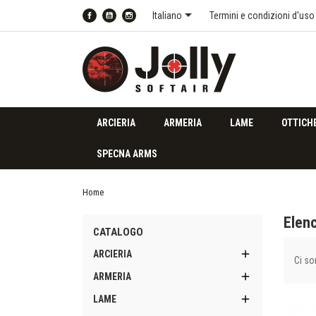

Italiano
Termini e condizioni d'uso
Facebook
YouTube
Instagram
ARCIERIA
ARMERIA
LAME
OTTICH
SPECNA ARMS
Home
Elen
CATALOGO

ARCIERIA
Ci so

ARMERIA

LAME