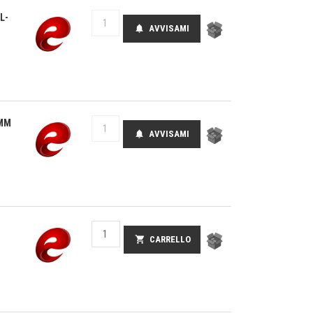
L-
AVVISAMI
notifications
0MM
AVVISAMI
notifications
shopping_cart
CARRELLO