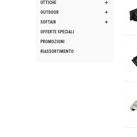

OTTICHE

OUTDOOR

SOFTAIR
OFFERTE SPECIALI
An
PROMOZIONI
RIASSORTIMENTO
An
An