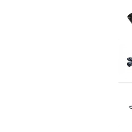
An
An
An