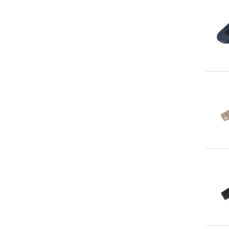
An
An
An