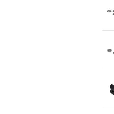
An
An
An