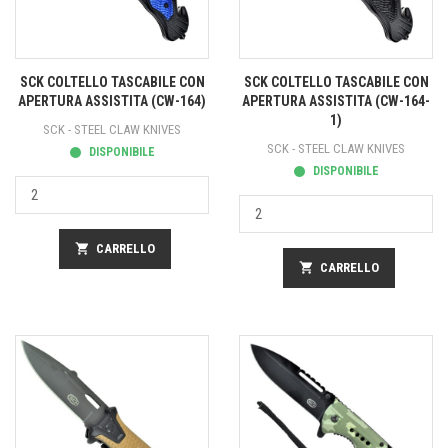
SCK COLTELLO TASCABILE CON
SCK COLTELLO TASCABILE CON
APERTURA ASSISTITA (CW-164)
APERTURA ASSISTITA (CW-164-
1)
SCK - STEEL CLAW KNIVES
SCK - STEEL CLAW KNIVES
DISPONIBILE
DISPONIBILE
shopping_cart
CARRELLO
shopping_cart
CARRELLO