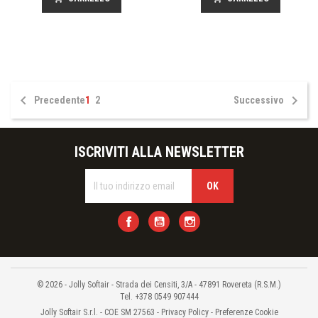


Precedente
1
2
Successivo
ISCRIVITI ALLA NEWSLETTER
Facebook
YouTube
Instagram
© 2026 - Jolly Softair - Strada dei Censiti, 3/A - 47891 Rovereta (R.S.M.)
Tel. +378 0549 907444
Jolly Softair S.r.l. - COE SM 27563 -
Privacy Policy
-
Preferenze Cookie