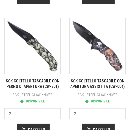
SCK COLTELLO TASCABILE CON
SCK COLTELLO TASCABILE CON
PERNO DI APERTURA (CW-201)
APERTURA ASSISTITA (CW-004)
SCK - STEEL CLAW KNIVES
SCK - STEEL CLAW KNIVES
DISPONIBILE
DISPONIBILE
shopping_cart
CARRELLO
shopping_cart
CARRELLO