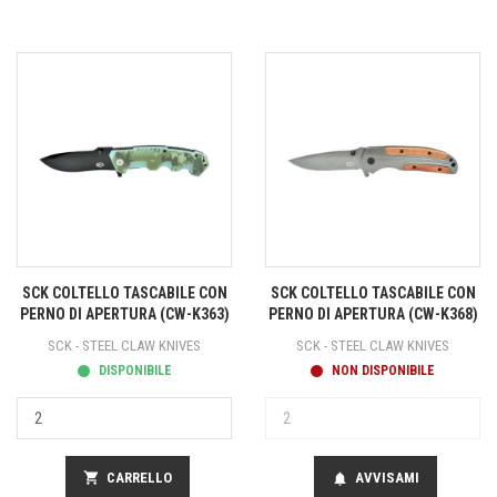
SCK COLTELLO TASCABILE CON
SCK COLTELLO TASCABILE CON
PERNO DI APERTURA (CW-K363)
PERNO DI APERTURA (CW-K368)
SCK - STEEL CLAW KNIVES
SCK - STEEL CLAW KNIVES
DISPONIBILE
NON DISPONIBILE
shopping_cart
CARRELLO
AVVISAMI
notifications