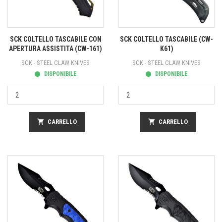
SCK COLTELLO TASCABILE CON
SCK COLTELLO TASCABILE (CW-
APERTURA ASSISTITA (CW-161)
K61)
SCK - STEEL CLAW KNIVES
SCK - STEEL CLAW KNIVES
DISPONIBILE
DISPONIBILE
shopping_cart
CARRELLO
shopping_cart
CARRELLO