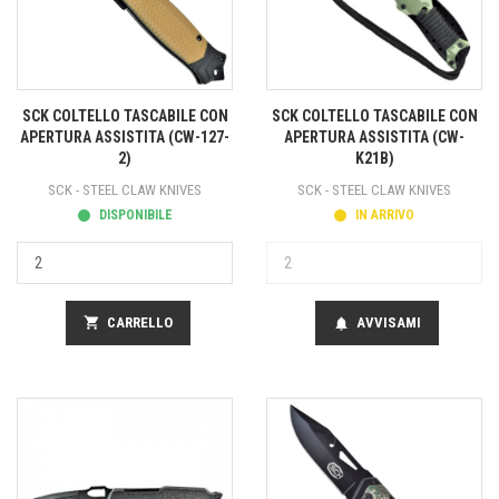
SCK COLTELLO TASCABILE CON
SCK COLTELLO TASCABILE CON
APERTURA ASSISTITA (CW-127-
APERTURA ASSISTITA (CW-
2)
K21B)
SCK - STEEL CLAW KNIVES
SCK - STEEL CLAW KNIVES
DISPONIBILE
IN ARRIVO
shopping_cart
CARRELLO
AVVISAMI
notifications