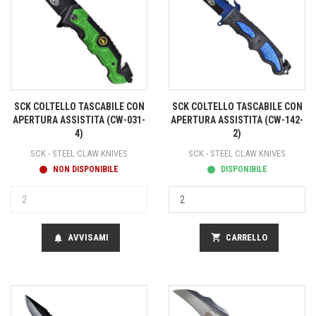
SCK COLTELLO TASCABILE CON
SCK COLTELLO TASCABILE CON
APERTURA ASSISTITA (CW-031-
APERTURA ASSISTITA (CW-142-
4)
2)
SCK - STEEL CLAW KNIVES
SCK - STEEL CLAW KNIVES
NON DISPONIBILE
DISPONIBILE
AVVISAMI
shopping_cart
CARRELLO
notifications