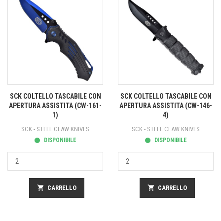
SCK COLTELLO TASCABILE CON
SCK COLTELLO TASCABILE CON
APERTURA ASSISTITA (CW-161-
APERTURA ASSISTITA (CW-146-
1)
4)
SCK - STEEL CLAW KNIVES
SCK - STEEL CLAW KNIVES
DISPONIBILE
DISPONIBILE
shopping_cart
CARRELLO
shopping_cart
CARRELLO