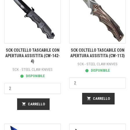
SCK COLTELLO TASCABILE CON
SCK COLTELLO TASCABILE CON
APERTURA ASSISTITA (CW-142-
APERTURA ASSISTITA (CW-113)
4)
SCK - STEEL CLAW KNIVES
SCK - STEEL CLAW KNIVES
DISPONIBILE
DISPONIBILE
shopping_cart
CARRELLO
shopping_cart
CARRELLO