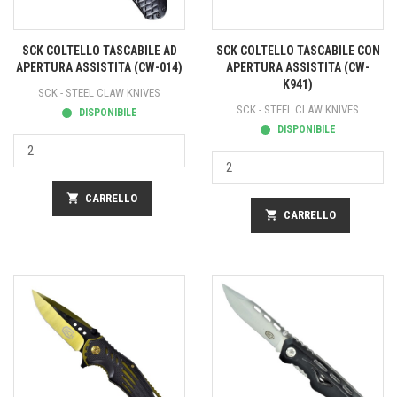
SCK COLTELLO TASCABILE AD
SCK COLTELLO TASCABILE CON
APERTURA ASSISTITA (CW-014)
APERTURA ASSISTITA (CW-
K941)
SCK - STEEL CLAW KNIVES
SCK - STEEL CLAW KNIVES
DISPONIBILE
DISPONIBILE
shopping_cart
CARRELLO
shopping_cart
CARRELLO