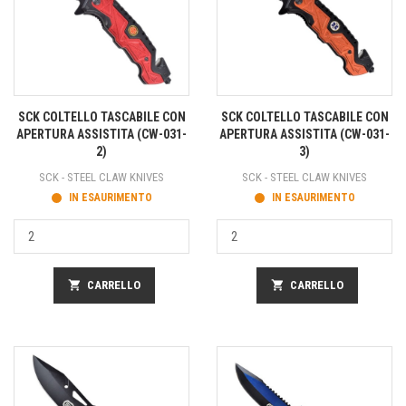
SCK COLTELLO TASCABILE CON
SCK COLTELLO TASCABILE CON
APERTURA ASSISTITA (CW-031-
APERTURA ASSISTITA (CW-031-
2)
3)
SCK - STEEL CLAW KNIVES
SCK - STEEL CLAW KNIVES
IN ESAURIMENTO
IN ESAURIMENTO
shopping_cart
CARRELLO
shopping_cart
CARRELLO