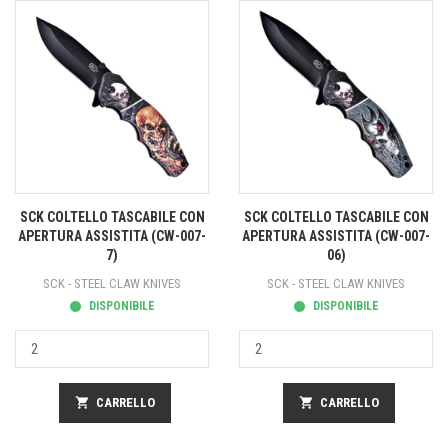
SCK COLTELLO TASCABILE CON
SCK COLTELLO TASCABILE CON
APERTURA ASSISTITA (CW-007-
APERTURA ASSISTITA (CW-007-
7)
06)
SCK - STEEL CLAW KNIVES
SCK - STEEL CLAW KNIVES
DISPONIBILE
DISPONIBILE
shopping_cart
CARRELLO
shopping_cart
CARRELLO