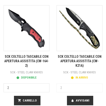
SCK COLTELLO TASCABILE CON
SCK COLTELLO TASCABILE CON
APERTURA ASSISTITA (CW-164-
APERTURA ASSISTITA (CW-
2)
K21A)
SCK - STEEL CLAW KNIVES
SCK - STEEL CLAW KNIVES
DISPONIBILE
IN ARRIVO
shopping_cart
CARRELLO
AVVISAMI
notifications