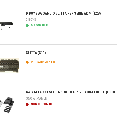
teprima
D|BOYS AGGANCIO SLITTA PER SERIE AK74 (K28)
D|BOYS
DISPONIBILE
teprima
SLITTA (S11)
IN ESAURIMENTO
teprima
G&G ATTACCO SLITTA SINGOLA PER CANNA FUCILE (G0301
G&G ARMAMENT
NON DISPONIBILE