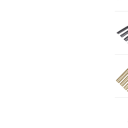
An
An
An