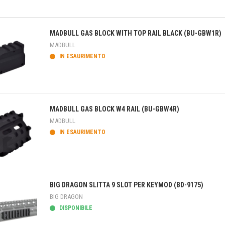
teprima
MADBULL GAS BLOCK WITH TOP RAIL BLACK (BU-GBW1R)
MADBULL
IN ESAURIMENTO
teprima
MADBULL GAS BLOCK W4 RAIL (BU-GBW4R)
MADBULL
IN ESAURIMENTO
teprima
BIG DRAGON SLITTA 9 SLOT PER KEYMOD (BD-9175)
BIG DRAGON
DISPONIBILE