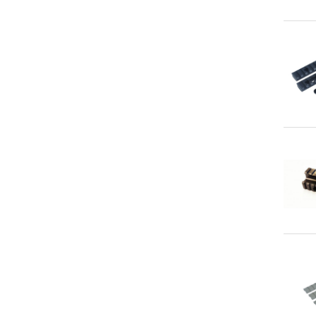
An
An
An