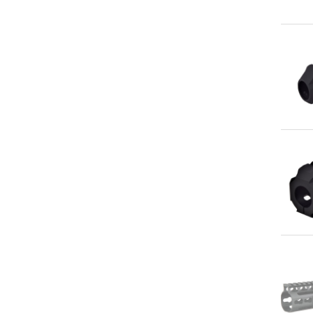
An
An
An