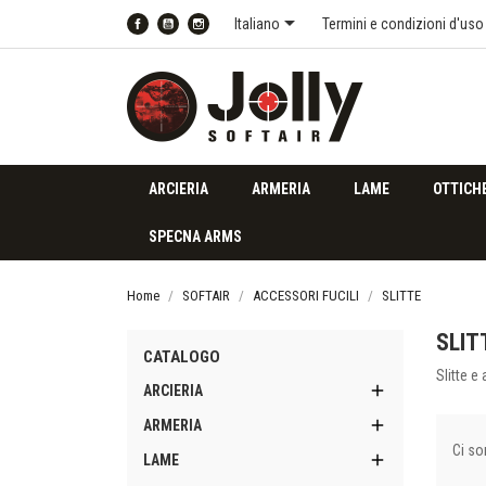

Italiano
Termini e condizioni d'uso
Facebook
YouTube
Instagram
ARCIERIA
ARMERIA
LAME
OTTICH
SPECNA ARMS
Home
SOFTAIR
ACCESSORI FUCILI
SLITTE
SLIT
CATALOGO
Slitte e

ARCIERIA

ARMERIA
Ci so

LAME