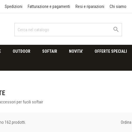
Spedizioni
Fatturazione e pagamenti
Resi e riparazioni
Chi siamo

E
OUTDOOR
SOFTAIR
NOVITA'
OFFERTE SPECIALI
TE
 accessori per fucili softair
Ordina 
no 162 prodotti.