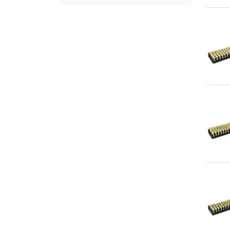
An
An
An