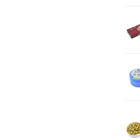
An
An
An