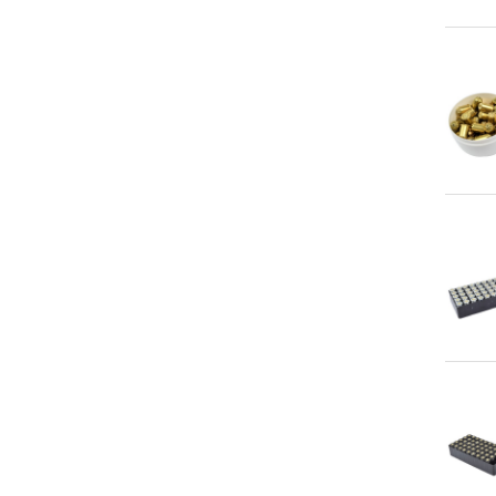
An
An
An