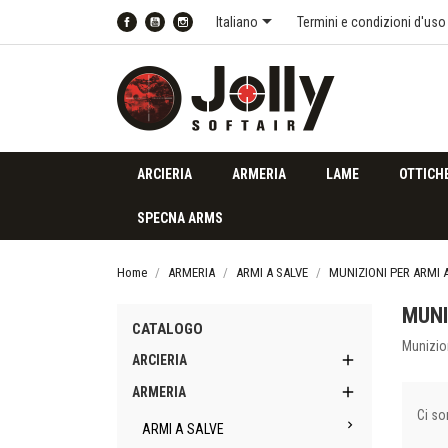

Italiano
Termini e condizioni d'uso
Facebook
YouTube
Instagram
ARCIERIA
ARMERIA
LAME
OTTICH
SPECNA ARMS
Home
ARMERIA
ARMI A SALVE
MUNIZIONI PER ARMI 
MUNI
CATALOGO
Munizion

ARCIERIA

ARMERIA
Ci so

ARMI A SALVE