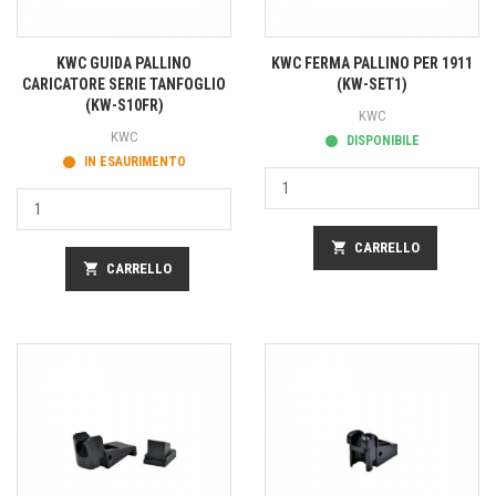
KWC GUIDA PALLINO
KWC FERMA PALLINO PER 1911
CARICATORE SERIE TANFOGLIO
(KW-SET1)
(KW-S10FR)
KWC
KWC
DISPONIBILE
IN ESAURIMENTO
shopping_cart
CARRELLO
shopping_cart
CARRELLO