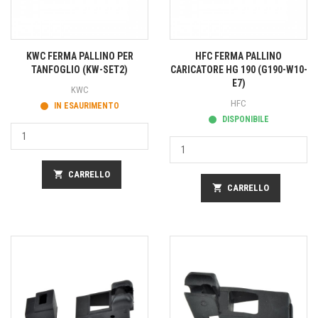
KWC FERMA PALLINO PER
HFC FERMA PALLINO
TANFOGLIO (KW-SET2)
CARICATORE HG 190 (G190-W10-
E7)
KWC
HFC
IN ESAURIMENTO
DISPONIBILE
shopping_cart
CARRELLO
shopping_cart
CARRELLO