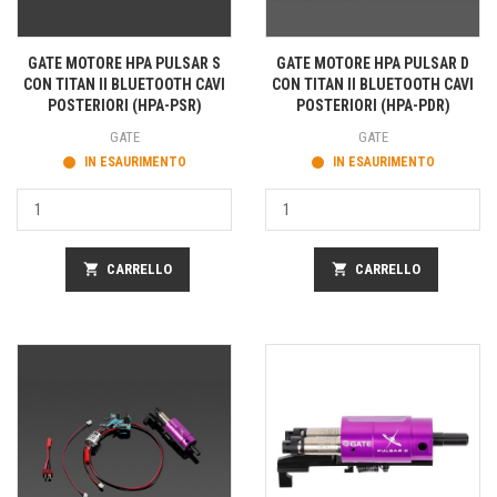
GATE MOTORE HPA PULSAR S
GATE MOTORE HPA PULSAR D
CON TITAN II BLUETOOTH CAVI
CON TITAN II BLUETOOTH CAVI
POSTERIORI (HPA-PSR)
POSTERIORI (HPA-PDR)
GATE
GATE
IN ESAURIMENTO
IN ESAURIMENTO
shopping_cart
CARRELLO
shopping_cart
CARRELLO