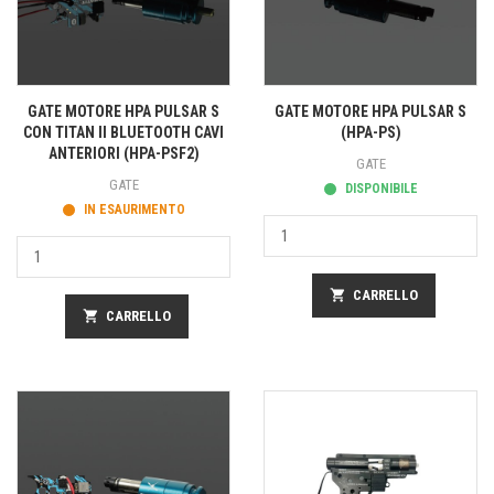
GATE MOTORE HPA PULSAR S
GATE MOTORE HPA PULSAR S
CON TITAN II BLUETOOTH CAVI
(HPA-PS)
ANTERIORI (HPA-PSF2)
GATE
GATE
DISPONIBILE
IN ESAURIMENTO
shopping_cart
CARRELLO
shopping_cart
CARRELLO