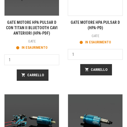
GATE MOTORE HPA PULSAR D
GATE MOTORE HPA PULSAR D
CON TITAN II BLUETOOTH CAVI
(HPA-PD)
ANTERIORI (HPA-PDF)
GATE
GATE
IN ESAURIMENTO
IN ESAURIMENTO
shopping_cart
CARRELLO
shopping_cart
CARRELLO