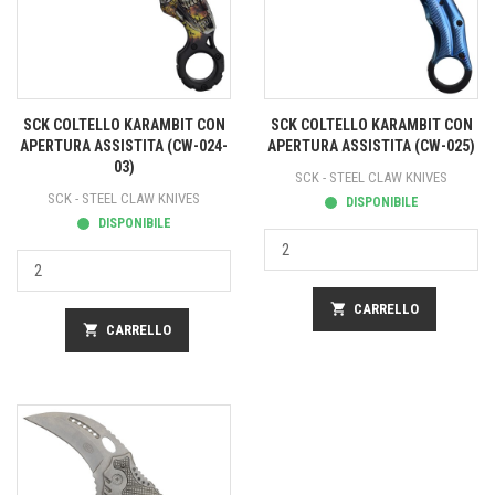
SCK COLTELLO KARAMBIT CON
SCK COLTELLO KARAMBIT CON
APERTURA ASSISTITA (CW-024-
APERTURA ASSISTITA (CW-025)
03)
SCK - STEEL CLAW KNIVES
SCK - STEEL CLAW KNIVES
DISPONIBILE
DISPONIBILE
shopping_cart
CARRELLO
shopping_cart
CARRELLO