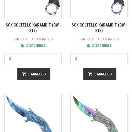
SCK COLTELLO KARAMBIT (CW-
SCK COLTELLO KARAMBIT (CW-
217)
218)
SCK - STEEL CLAW KNIVES
SCK - STEEL CLAW KNIVES
DISPONIBILE
DISPONIBILE
shopping_cart
CARRELLO
shopping_cart
CARRELLO