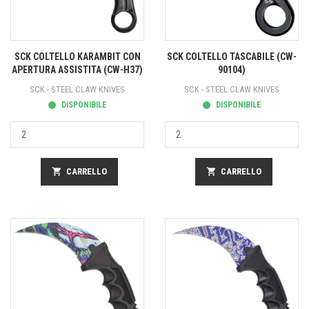
SCK COLTELLO KARAMBIT CON
SCK COLTELLO TASCABILE (CW-
APERTURA ASSISTITA (CW-H37)
90104)
SCK - STEEL CLAW KNIVES
SCK - STEEL CLAW KNIVES
DISPONIBILE
DISPONIBILE
shopping_cart
CARRELLO
shopping_cart
CARRELLO