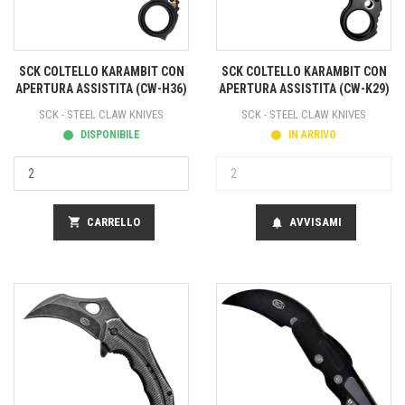
SCK COLTELLO KARAMBIT CON
SCK COLTELLO KARAMBIT CON
APERTURA ASSISTITA (CW-H36)
APERTURA ASSISTITA (CW-K29)
SCK - STEEL CLAW KNIVES
SCK - STEEL CLAW KNIVES
DISPONIBILE
IN ARRIVO
shopping_cart
CARRELLO
AVVISAMI
notifications