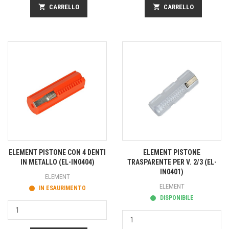
shopping_cart
CARRELLO
shopping_cart
CARRELLO
ELEMENT PISTONE CON 4 DENTI
ELEMENT PISTONE
IN METALLO (EL-IN0404)
TRASPARENTE PER V. 2/3 (EL-
IN0401)
ELEMENT
ELEMENT
IN ESAURIMENTO
DISPONIBILE