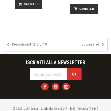
shopping_cart
CARRELLO
shopping_cart
CARRELLO


Precedente
1
2
3
…
18
Successivo
ISCRIVITI ALLA NEWSLETTER
Facebook
YouTube
Instagram
© 2026 - Jolly Softair - Strada dei Censiti, 3/A - 47891 Rovereta (R.S.M.)