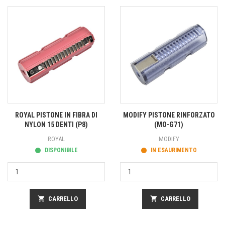
ROYAL PISTONE IN FIBRA DI
MODIFY PISTONE RINFORZATO
NYLON 15 DENTI (P8)
(MO-G71)
ROYAL
MODIFY
DISPONIBILE
IN ESAURIMENTO
shopping_cart
CARRELLO
shopping_cart
CARRELLO