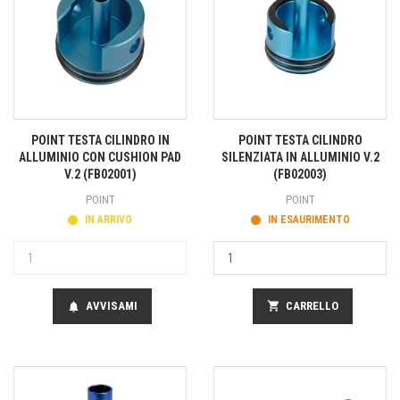
POINT TESTA CILINDRO IN
POINT TESTA CILINDRO
ALLUMINIO CON CUSHION PAD
SILENZIATA IN ALLUMINIO V.2
V.2 (FB02001)
(FB02003)
POINT
POINT
IN ARRIVO
IN ESAURIMENTO
AVVISAMI
shopping_cart
CARRELLO
notifications