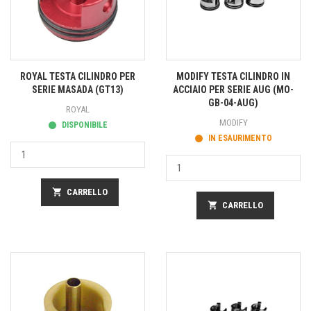
ROYAL TESTA CILINDRO PER
MODIFY TESTA CILINDRO IN
SERIE MASADA (GT13)
ACCIAIO PER SERIE AUG (MO-
GB-04-AUG)
ROYAL
MODIFY
DISPONIBILE
IN ESAURIMENTO
shopping_cart
CARRELLO
shopping_cart
CARRELLO