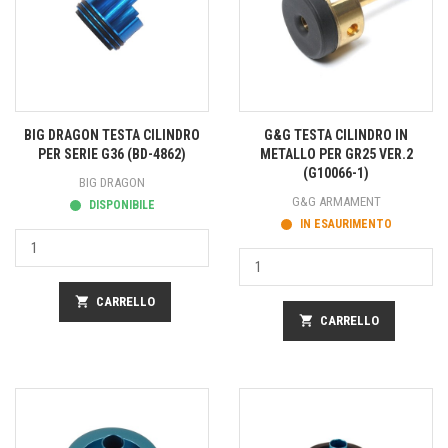
BIG DRAGON TESTA CILINDRO
G&G TESTA CILINDRO IN
PER SERIE G36 (BD-4862)
METALLO PER GR25 VER.2
(G10066-1)
BIG DRAGON
G&G ARMAMENT
DISPONIBILE
IN ESAURIMENTO
shopping_cart
CARRELLO
shopping_cart
CARRELLO