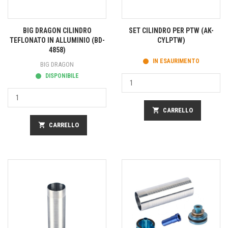
BIG DRAGON CILINDRO
SET CILINDRO PER PTW (AK-
TEFLONATO IN ALLUMINIO (BD-
CYLPTW)
4858)
IN ESAURIMENTO
BIG DRAGON
DISPONIBILE
shopping_cart
CARRELLO
shopping_cart
CARRELLO