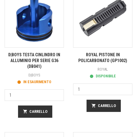
D|BOYS TESTA CINLINDRO IN
ROYAL PISTONE IN
ALLUMINIO PER SERIE G36
POLICARBONATO (GP1002)
(DB041)
ROYAL
D|BOYS
DISPONIBILE
IN ESAURIMENTO
shopping_cart
CARRELLO
shopping_cart
CARRELLO