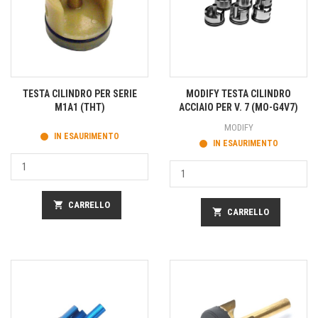
TESTA CILINDRO PER SERIE
MODIFY TESTA CILINDRO
M1A1 (THT)
ACCIAIO PER V. 7 (MO-G4V7)
MODIFY
IN ESAURIMENTO
IN ESAURIMENTO
shopping_cart
CARRELLO
shopping_cart
CARRELLO