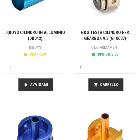
D|BOYS CILINDRO IN ALLUMINIO
G&G TESTA CILINDRO PER
(DB042)
GEARBOX V.3 (G10007)
D|BOYS
G&G ARMAMENT
IN ARRIVO
DISPONIBILE
AVVISAMI
shopping_cart
CARRELLO
notifications