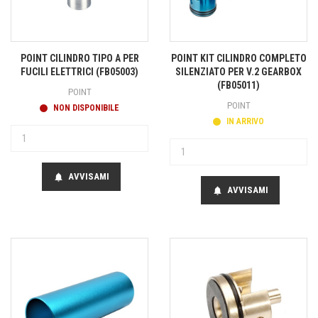
POINT CILINDRO TIPO A PER
POINT KIT CILINDRO COMPLETO
FUCILI ELETTRICI (FB05003)
SILENZIATO PER V.2 GEARBOX
(FB05011)
POINT
POINT
NON DISPONIBILE
IN ARRIVO
AVVISAMI
notifications
AVVISAMI
notifications