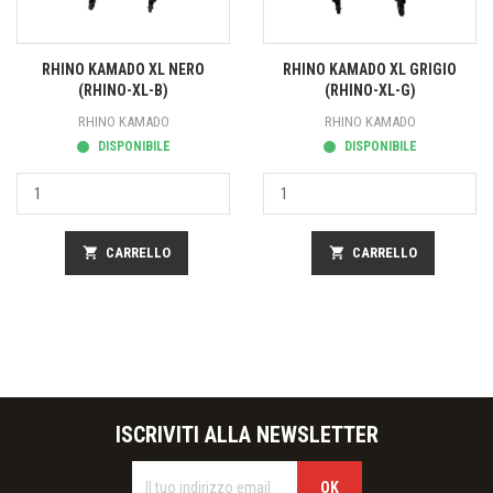
RHINO KAMADO XL NERO
RHINO KAMADO XL GRIGIO
(RHINO-XL-B)
(RHINO-XL-G)
RHINO KAMADO
RHINO KAMADO
DISPONIBILE
DISPONIBILE
shopping_cart
CARRELLO
shopping_cart
CARRELLO
ISCRIVITI ALLA NEWSLETTER