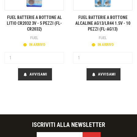
FUEL BATTERIE A BOTTONE AL
FUEL BATTERIE A BOTTONE
LITIO CR2032 3V - 5 PEZZI (FL-
ALCALINE AG13/LR44 1.5V - 10
CR2032)
PEZZI (FL-AG13)
FUEL
FUEL
IN ARRIVO
IN ARRIVO
AVVISAMI
AVVISAMI
notifications
notifications
ISCRIVITI ALLA NEWSLETTER