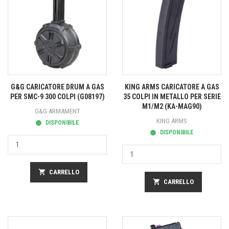
G&G CARICATORE DRUM A GAS
KING ARMS CARICATORE A GAS
PER SMC-9 300 COLPI (G08197)
35 COLPI IN METALLO PER SERIE
M1/M2 (KA-MAG90)
G&G ARMAMENT
KING ARMS
DISPONIBILE
DISPONIBILE
shopping_cart
CARRELLO
shopping_cart
CARRELLO