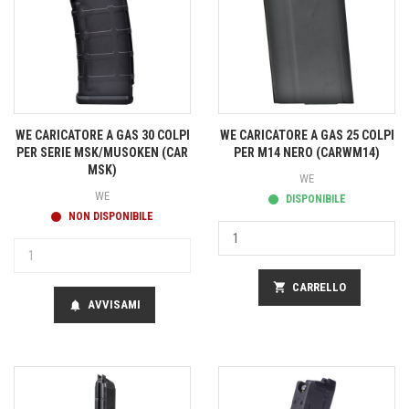
WE CARICATORE A GAS 30 COLPI
WE CARICATORE A GAS 25 COLPI
PER SERIE MSK/MUSOKEN (CAR
PER M14 NERO (CARWM14)
MSK)
WE
WE
DISPONIBILE
NON DISPONIBILE
shopping_cart
CARRELLO
AVVISAMI
notifications