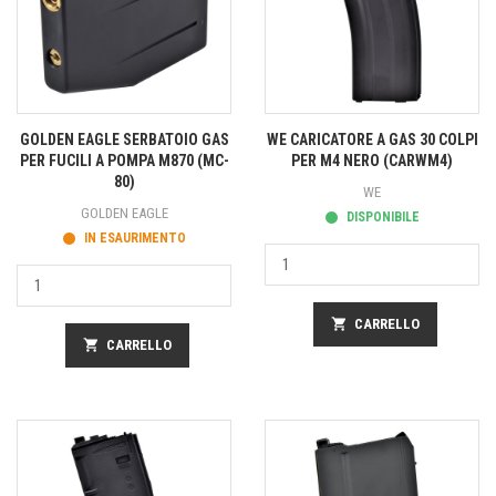
GOLDEN EAGLE SERBATOIO GAS
WE CARICATORE A GAS 30 COLPI
PER FUCILI A POMPA M870 (MC-
PER M4 NERO (CARWM4)
80)
WE
GOLDEN EAGLE
DISPONIBILE
IN ESAURIMENTO
shopping_cart
CARRELLO
shopping_cart
CARRELLO