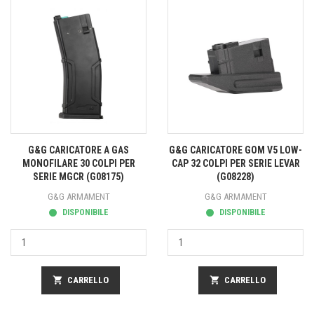
G&G CARICATORE A GAS
G&G CARICATORE GOM V5 LOW-
MONOFILARE 30 COLPI PER
CAP 32 COLPI PER SERIE LEVAR
SERIE MGCR (G08175)
(G08228)
G&G ARMAMENT
G&G ARMAMENT
DISPONIBILE
DISPONIBILE
shopping_cart
CARRELLO
shopping_cart
CARRELLO