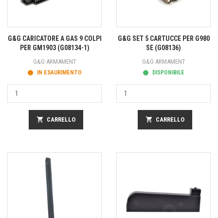
G&G CARICATORE A GAS 9 COLPI
G&G SET 5 CARTUCCE PER G980
PER GM1903 (G08134-1)
SE (G08136)
G&G ARMAMENT
G&G ARMAMENT
IN ESAURIMENTO
DISPONIBILE
shopping_cart
CARRELLO
shopping_cart
CARRELLO