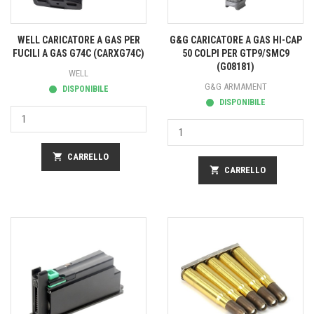
WELL CARICATORE A GAS PER
G&G CARICATORE A GAS HI-CAP
FUCILI A GAS G74C (CARXG74C)
50 COLPI PER GTP9/SMC9
(G08181)
WELL
G&G ARMAMENT
DISPONIBILE
DISPONIBILE
shopping_cart
CARRELLO
shopping_cart
CARRELLO