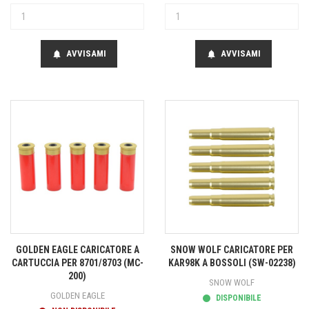
AVVISAMI
AVVISAMI
notifications
notifications
GOLDEN EAGLE CARICATORE A
SNOW WOLF CARICATORE PER
CARTUCCIA PER 8701/8703 (MC-
KAR98K A BOSSOLI (SW-02238)
200)
SNOW WOLF
GOLDEN EAGLE
DISPONIBILE