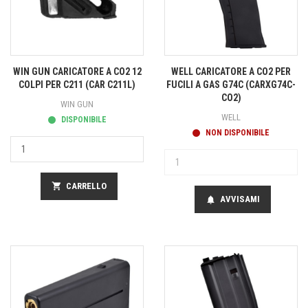
WIN GUN CARICATORE A CO2 12
WELL CARICATORE A CO2 PER
COLPI PER C211 (CAR C211L)
FUCILI A GAS G74C (CARXG74C-
CO2)
WIN GUN
WELL
DISPONIBILE
NON DISPONIBILE
shopping_cart
CARRELLO
AVVISAMI
notifications