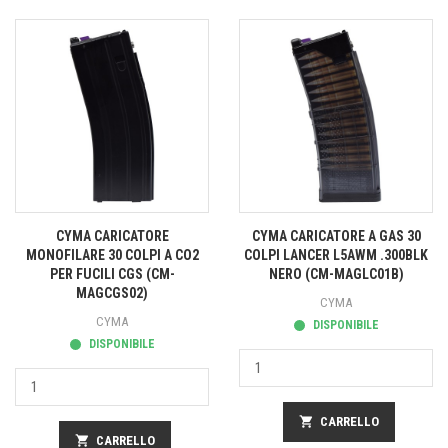
CYMA CARICATORE
CYMA CARICATORE A GAS 30
MONOFILARE 30 COLPI A CO2
COLPI LANCER L5AWM .300BLK
PER FUCILI CGS (CM-
NERO (CM-MAGLC01B)
MAGCGS02)
CYMA
CYMA
DISPONIBILE
DISPONIBILE
shopping_cart
CARRELLO
shopping_cart
CARRELLO