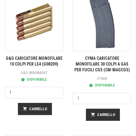
G&G CARICATORE MONOFILARE
CYMA CARICATORE
10 COLPI PER LE4 (G08209)
MONOFILARE 30 COLPI A GAS
PER FUCILI CGS (CM-MAGCGS)
G&G ARMAMENT
CYMA
DISPONIBILE
DISPONIBILE
shopping_cart
CARRELLO
shopping_cart
CARRELLO