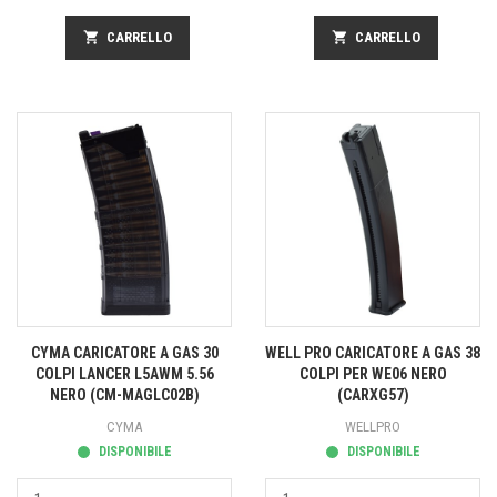
shopping_cart
CARRELLO
shopping_cart
CARRELLO
CYMA CARICATORE A GAS 30
WELL PRO CARICATORE A GAS 38
COLPI LANCER L5AWM 5.56
COLPI PER WE06 NERO
NERO (CM-MAGLC02B)
(CARXG57)
CYMA
WELLPRO
DISPONIBILE
DISPONIBILE