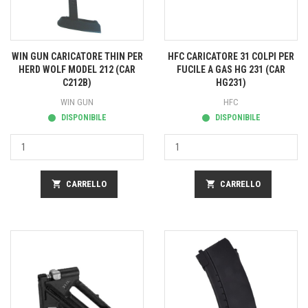
WIN GUN CARICATORE THIN PER
HFC CARICATORE 31 COLPI PER
HERD WOLF MODEL 212 (CAR
FUCILE A GAS HG 231 (CAR
C212B)
HG231)
WIN GUN
HFC
DISPONIBILE
DISPONIBILE
shopping_cart
CARRELLO
shopping_cart
CARRELLO