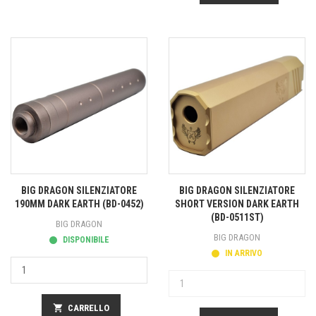
BIG DRAGON SILENZIATORE
BIG DRAGON SILENZIATORE
190MM DARK EARTH (BD-0452)
SHORT VERSION DARK EARTH
(BD-0511ST)
BIG DRAGON
BIG DRAGON
DISPONIBILE
IN ARRIVO
shopping_cart
CARRELLO