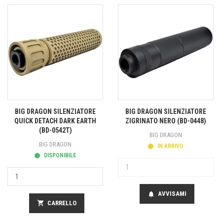
BIG DRAGON SILENZIATORE
BIG DRAGON SILENZIATORE
QUICK DETACH DARK EARTH
ZIGRINATO NERO (BD-0448)
(BD-0542T)
BIG DRAGON
BIG DRAGON
IN ARRIVO
DISPONIBILE
AVVISAMI
notifications
shopping_cart
CARRELLO