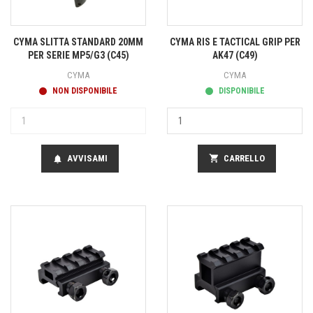
CYMA SLITTA STANDARD 20MM
CYMA RIS E TACTICAL GRIP PER
PER SERIE MP5/G3 (C45)
AK47 (C49)
CYMA
CYMA
NON DISPONIBILE
DISPONIBILE
AVVISAMI
shopping_cart
CARRELLO
notifications