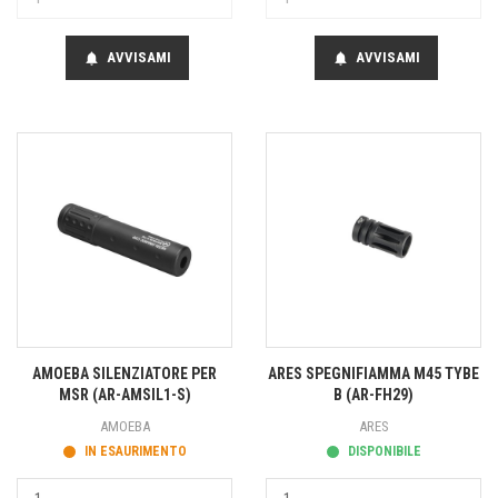
AVVISAMI
AVVISAMI
notifications
notifications
AMOEBA SILENZIATORE PER
ARES SPEGNIFIAMMA M45 TYBE
MSR (AR-AMSIL1-S)
B (AR-FH29)
AMOEBA
ARES
IN ESAURIMENTO
DISPONIBILE