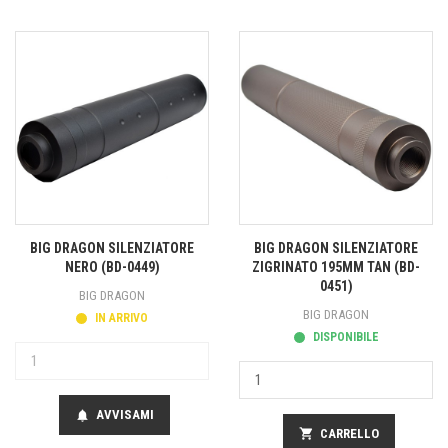
BIG DRAGON SILENZIATORE
BIG DRAGON SILENZIATORE
NERO (BD-0449)
ZIGRINATO 195MM TAN (BD-
0451)
BIG DRAGON
BIG DRAGON
IN ARRIVO
DISPONIBILE
AVVISAMI
notifications
shopping_cart
CARRELLO