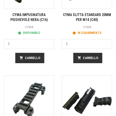
CYMA IMPUGNATURA
CYMA SLITTA STANDARD 20MM
PIEGHEVOLE NERA (C16)
PER M14 (C40)
CYMA
CYMA
DISPONIBILE
IN ESAURIMENTO
shopping_cart
CARRELLO
shopping_cart
CARRELLO