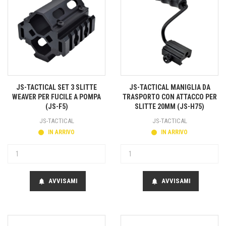
JS-TACTICAL SET 3 SLITTE
JS-TACTICAL MANIGLIA DA
WEAVER PER FUCILE A POMPA
TRASPORTO CON ATTACCO PER
(JS-F5)
SLITTE 20MM (JS-H75)
JS-TACTICAL
JS-TACTICAL
IN ARRIVO
IN ARRIVO
AVVISAMI
AVVISAMI
notifications
notifications