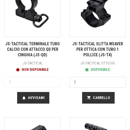
JS-TACTICAL TERMINALE TUBO
JS-TACTICAL SLITTA WEAVER
CALCIO CON ATTACCO QD PER
PER OTTICA CON TUBO 1
CINGHIA (JS-QD)
POLLICE (JS-T4)
JS-TACTICAL
JS-TACTICAL OTTICHE
NON DISPONIBILE
DISPONIBILE
AVVISAMI
shopping_cart
CARRELLO
notifications