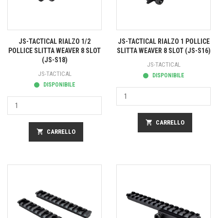
JS-TACTICAL RIALZO 1/2
JS-TACTICAL RIALZO 1 POLLICE
POLLICE SLITTA WEAVER 8 SLOT
SLITTA WEAVER 8 SLOT (JS-S16)
(JS-S18)
JS-TACTICAL
JS-TACTICAL
DISPONIBILE
DISPONIBILE
shopping_cart
CARRELLO
shopping_cart
CARRELLO