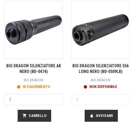
BIG DRAGON SILENZIATORE AK
BIG DRAGON SILENZIATORE 556
NERO (BD-0474)
LONG NERO (BD-0509LB)
BIG DRAGON
BIG DRAGON
IN ESAURIMENTO
NON DISPONIBILE
shopping_cart
CARRELLO
AVVISAMI
notifications