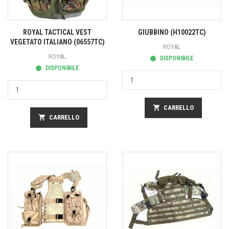
ROYAL TACTICAL VEST
GIUBBINO (H10022TC)
VEGETATO ITALIANO (06557TC)
ROYAL
ROYAL
DISPONIBILE
DISPONIBILE
shopping_cart
CARRELLO
shopping_cart
CARRELLO