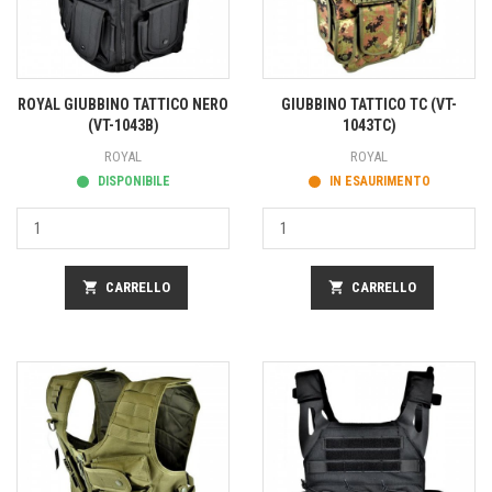
ROYAL GIUBBINO TATTICO NERO
GIUBBINO TATTICO TC (VT-
(VT-1043B)
1043TC)
ROYAL
ROYAL
DISPONIBILE
IN ESAURIMENTO
shopping_cart
CARRELLO
shopping_cart
CARRELLO