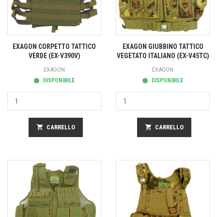
EXAGON CORPETTO TATTICO
EXAGON GIUBBINO TATTICO
VERDE (EX-V390V)
VEGETATO ITALIANO (EX-V45TC)
EXAGON
EXAGON
DISPONIBILE
DISPONIBILE
shopping_cart
CARRELLO
shopping_cart
CARRELLO