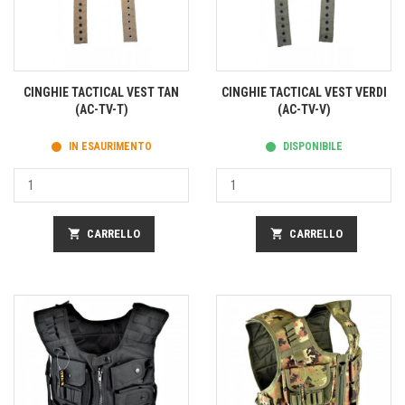
CINGHIE TACTICAL VEST TAN
CINGHIE TACTICAL VEST VERDI
(AC-TV-T)
(AC-TV-V)
IN ESAURIMENTO
DISPONIBILE
shopping_cart
CARRELLO
shopping_cart
CARRELLO