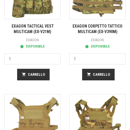
EXAGON TACTICAL VEST
EXAGON CORPETTO TATTICO
MULTICAM (EX-V21M)
MULTICAM (EX-V390M)
EXAGON
EXAGON
DISPONIBILE
DISPONIBILE
shopping_cart
CARRELLO
shopping_cart
CARRELLO