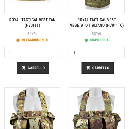
ROYAL TACTICAL VEST TAN
ROYAL TACTICAL VEST
(H7011T)
VEGETATO ITALIANO (H7011TC)
ROYAL
ROYAL
IN ESAURIMENTO
DISPONIBILE
shopping_cart
CARRELLO
shopping_cart
CARRELLO