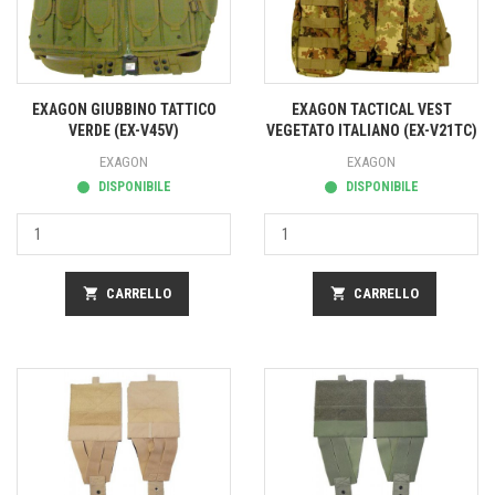
EXAGON GIUBBINO TATTICO
EXAGON TACTICAL VEST
VERDE (EX-V45V)
VEGETATO ITALIANO (EX-V21TC)
EXAGON
EXAGON
DISPONIBILE
DISPONIBILE
shopping_cart
CARRELLO
shopping_cart
CARRELLO