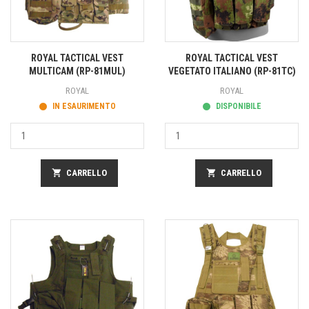
ROYAL TACTICAL VEST
ROYAL TACTICAL VEST
MULTICAM (RP-81MUL)
VEGETATO ITALIANO (RP-81TC)
ROYAL
ROYAL
IN ESAURIMENTO
DISPONIBILE
shopping_cart
CARRELLO
shopping_cart
CARRELLO