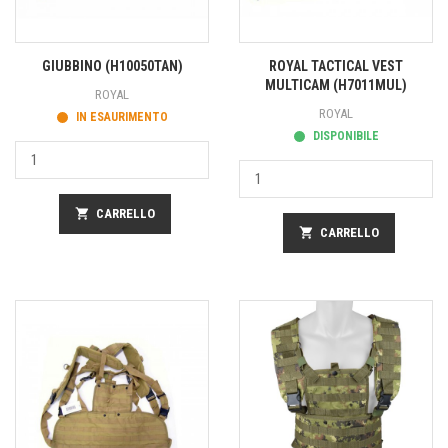
GIUBBINO (H10050TAN)
ROYAL TACTICAL VEST
MULTICAM (H7011MUL)
ROYAL
ROYAL
IN ESAURIMENTO
DISPONIBILE
shopping_cart
CARRELLO
shopping_cart
CARRELLO