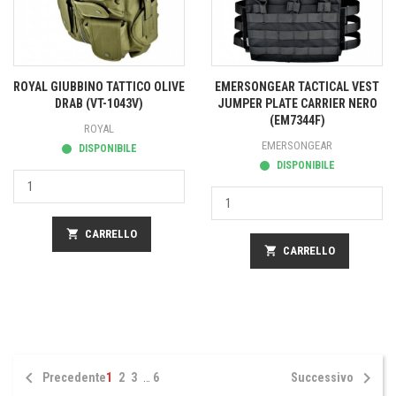
ROYAL GIUBBINO TATTICO OLIVE
EMERSONGEAR TACTICAL VEST
DRAB (VT-1043V)
JUMPER PLATE CARRIER NERO
(EM7344F)
ROYAL
EMERSONGEAR
DISPONIBILE
DISPONIBILE
shopping_cart
CARRELLO
shopping_cart
CARRELLO


Precedente
1
2
3
…
6
Successivo