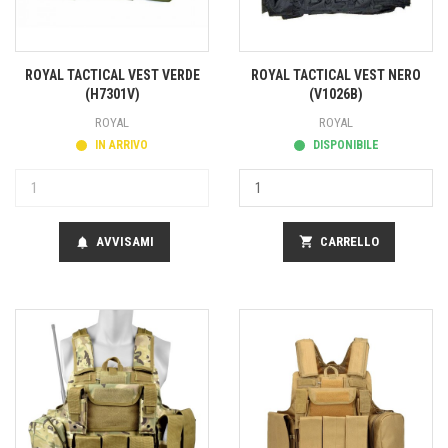
ROYAL TACTICAL VEST VERDE
ROYAL TACTICAL VEST NERO
(H7301V)
(V1026B)
ROYAL
ROYAL
IN ARRIVO
DISPONIBILE
AVVISAMI
shopping_cart
CARRELLO
notifications