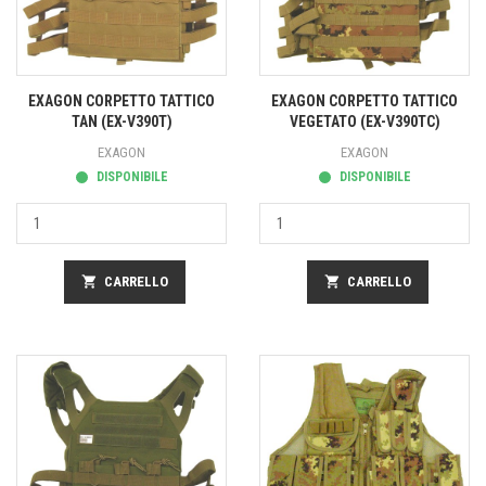
EXAGON CORPETTO TATTICO
EXAGON CORPETTO TATTICO
TAN (EX-V390T)
VEGETATO (EX-V390TC)
EXAGON
EXAGON
DISPONIBILE
DISPONIBILE
shopping_cart
CARRELLO
shopping_cart
CARRELLO