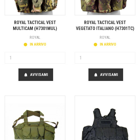
ROYAL TACTICAL VEST
ROYAL TACTICAL VEST
MULTICAM (H7301MUL)
VEGETATO ITALIANO (H7301TC)
ROYAL
ROYAL
IN ARRIVO
IN ARRIVO
AVVISAMI
AVVISAMI
notifications
notifications