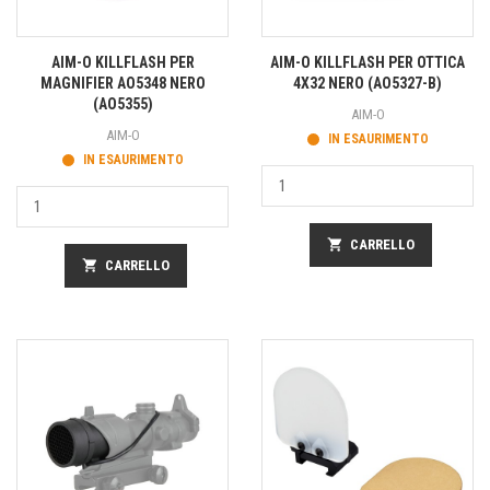
AIM-O KILLFLASH PER
AIM-O KILLFLASH PER OTTICA
MAGNIFIER AO5348 NERO
4X32 NERO (AO5327-B)
(AO5355)
AIM-O
AIM-O
IN ESAURIMENTO
IN ESAURIMENTO
shopping_cart
CARRELLO
shopping_cart
CARRELLO