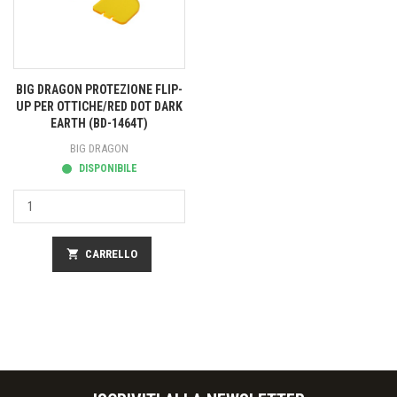
BIG DRAGON PROTEZIONE FLIP-
UP PER OTTICHE/RED DOT DARK
EARTH (BD-1464T)
BIG DRAGON
DISPONIBILE
shopping_cart
CARRELLO