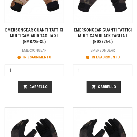
EMERSONGEAR GUANTI TATTICI
EMERSONGEAR GUANTI TATTICI
MULTICAM ARID TAGLIA XL
MULTICAM BLACK TAGLIA L
(EM8725-XL)
(BD8726-L)
EMERSONGEAR
EMERSONGEAR
IN ESAURIMENTO
IN ESAURIMENTO
shopping_cart
CARRELLO
shopping_cart
CARRELLO