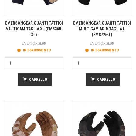
EMERSONGEAR GUANTI TATTICI
EMERSONGEAR GUANTI TATTICI
MULTICAM TAGLIA XL (EM5368-
MULTICAM ARID TAGLIA L
XL)
(EM8725-L)
EMERSONGEAR
EMERSONGEAR
IN ESAURIMENTO
IN ESAURIMENTO
shopping_cart
CARRELLO
shopping_cart
CARRELLO