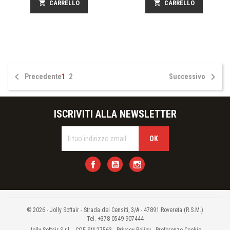
shopping_cart
CARRELLO
shopping_cart
CARRELLO


Precedente
1
2
Successivo
ISCRIVITI ALLA NEWSLETTER
Facebook
YouTube
Instagram
© 2026 - Jolly Softair - Strada dei Censiti, 3/A - 47891 Rovereta (R.S.M.)
Tel. +378 0549 907444