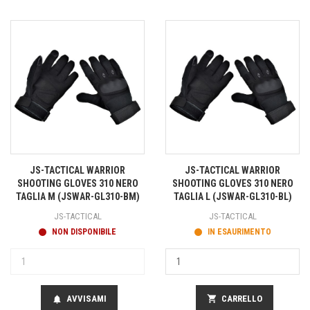
JS-TACTICAL WARRIOR
JS-TACTICAL WARRIOR
SHOOTING GLOVES 310 NERO
SHOOTING GLOVES 310 NERO
TAGLIA M (JSWAR-GL310-BM)
TAGLIA L (JSWAR-GL310-BL)
JS-TACTICAL
JS-TACTICAL
NON DISPONIBILE
IN ESAURIMENTO
AVVISAMI
shopping_cart
CARRELLO
notifications