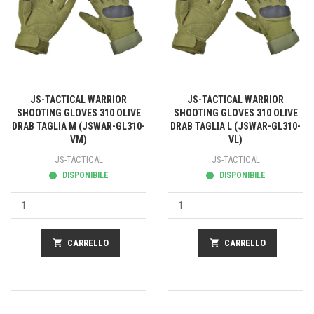
JS-TACTICAL WARRIOR
JS-TACTICAL WARRIOR
SHOOTING GLOVES 310 OLIVE
SHOOTING GLOVES 310 OLIVE
DRAB TAGLIA M (JSWAR-GL310-
DRAB TAGLIA L (JSWAR-GL310-
VM)
VL)
JS-TACTICAL
JS-TACTICAL
DISPONIBILE
DISPONIBILE
shopping_cart
CARRELLO
shopping_cart
CARRELLO