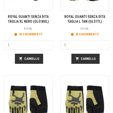
ROYAL GUANTI SENZA DITA
ROYAL GUANTI SENZA DITA
TAGLIA XL NERO (GL51BXL)
TAGLIA L TAN (GL51TL)
ROYAL
ROYAL
IN ESAURIMENTO
IN ESAURIMENTO
shopping_cart
CARRELLO
shopping_cart
CARRELLO