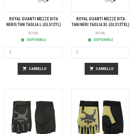
ROYAL GUANTI MEZZE DITA
ROYAL GUANTI MEZZE DITA
NERO/TAN TAGLIA L (GL512TL)
TAN/NERI TAGLIA XL (GL512TXL)
ROYAL
ROYAL
DISPONIBILE
DISPONIBILE
shopping_cart
CARRELLO
shopping_cart
CARRELLO