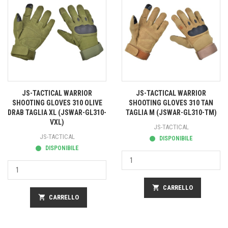
JS-TACTICAL WARRIOR
JS-TACTICAL WARRIOR
SHOOTING GLOVES 310 OLIVE
SHOOTING GLOVES 310 TAN
DRAB TAGLIA XL (JSWAR-GL310-
TAGLIA M (JSWAR-GL310-TM)
VXL)
JS-TACTICAL
JS-TACTICAL
DISPONIBILE
DISPONIBILE
shopping_cart
CARRELLO
shopping_cart
CARRELLO