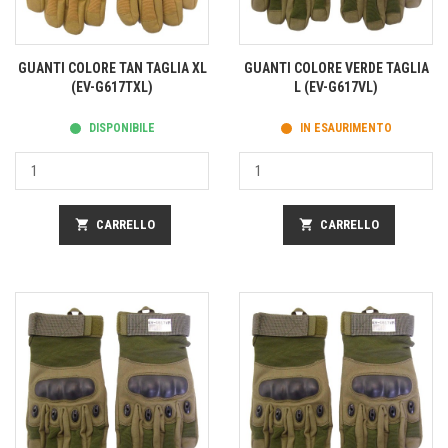
GUANTI COLORE TAN TAGLIA XL
GUANTI COLORE VERDE TAGLIA
(EV-G617TXL)
L (EV-G617VL)
DISPONIBILE
IN ESAURIMENTO
shopping_cart
CARRELLO
shopping_cart
CARRELLO