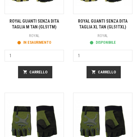
ROYAL GUANTI SENZA DITA
ROYAL GUANTI SENZA DITA
TAGLIA M TAN (GL51TM)
TAGLIA XL TAN (GL51TXL)
ROYAL
ROYAL
IN ESAURIMENTO
DISPONIBILE
shopping_cart
CARRELLO
shopping_cart
CARRELLO