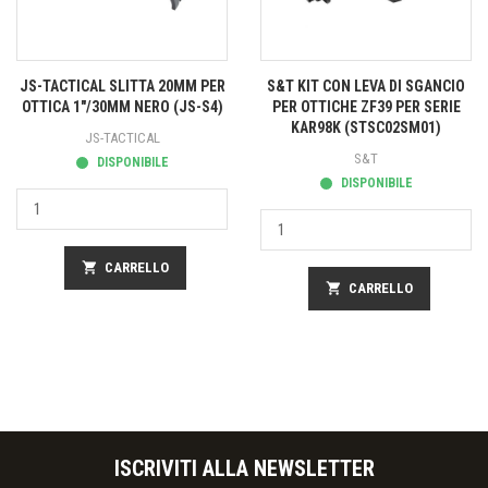
JS-TACTICAL SLITTA 20MM PER
S&T KIT CON LEVA DI SGANCIO
OTTICA 1"/30MM NERO (JS-S4)
PER OTTICHE ZF39 PER SERIE
KAR98K (STSC02SM01)
JS-TACTICAL
S&T
DISPONIBILE
DISPONIBILE
shopping_cart
CARRELLO
shopping_cart
CARRELLO
ISCRIVITI ALLA NEWSLETTER