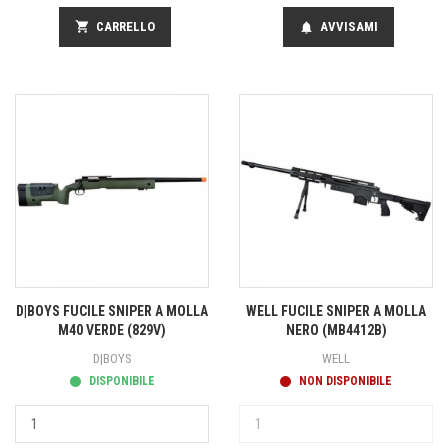
shopping_cart
CARRELLO
AVVISAMI
notifications
D|BOYS FUCILE SNIPER A MOLLA
WELL FUCILE SNIPER A MOLLA
M40 VERDE (829V)
NERO (MB4412B)
D|BOYS
WELL
DISPONIBILE
NON DISPONIBILE