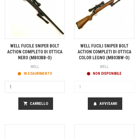
WELL FUCILE SNIPER BOLT
WELL FUCILI SNIPER BOLT
ACTION COMPLETO DI OTTICA
ACTION COMPLETI DI OTTICA
NERO (MB03BB-O)
COLOR LEGNO (MB03BW-O)
WELL
WELL
IN ESAURIMENTO
NON DISPONIBILE
shopping_cart
CARRELLO
AVVISAMI
notifications