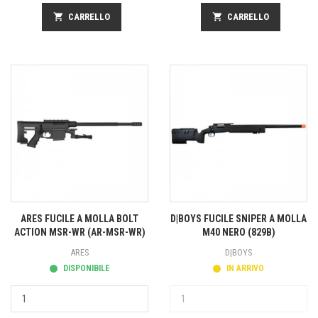
shopping_cart
CARRELLO
shopping_cart
CARRELLO
ARES FUCILE A MOLLA BOLT
D|BOYS FUCILE SNIPER A MOLLA
ACTION MSR-WR (AR-MSR-WR)
M40 NERO (829B)
ARES
D|BOYS
DISPONIBILE
IN ARRIVO