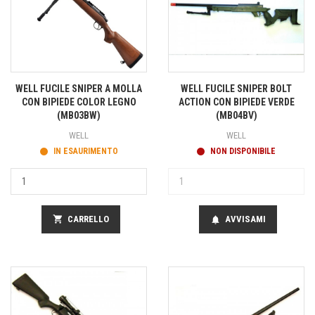
WELL FUCILE SNIPER A MOLLA
WELL FUCILE SNIPER BOLT
CON BIPIEDE COLOR LEGNO
ACTION CON BIPIEDE VERDE
(MB03BW)
(MB04BV)
WELL
WELL
IN ESAURIMENTO
NON DISPONIBILE
shopping_cart
CARRELLO
AVVISAMI
notifications