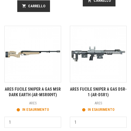
shopping_cart
CARRELLO
shopping_cart
CARRELLO
ARES FUCILE SNIPER A GAS MSR
ARES FUCILE SNIPER A GAS DSR-
DARK EARTH (AR-MSR009T)
1 (AR-DSR1)
ARES
ARES
IN ESAURIMENTO
IN ESAURIMENTO