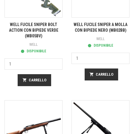
WELL FUCILE SNIPER BOLT
WELL FUCILE SNIPER A MOLLA
ACTION CON BIPIEDE VERDE
CON BIPIEDE NERO (MB02BB)
(MB05BV)
WELL
WELL
DISPONIBILE
DISPONIBILE
shopping_cart
CARRELLO
shopping_cart
CARRELLO