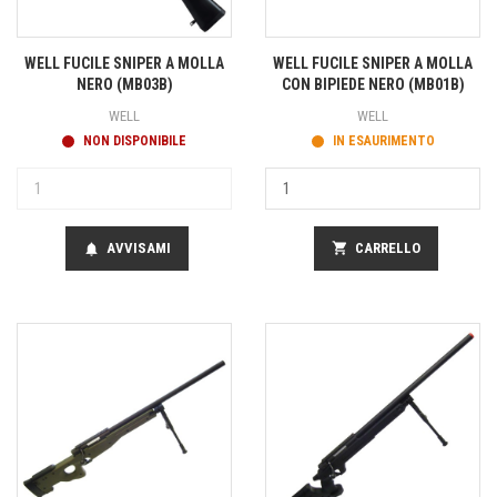
WELL FUCILE SNIPER A MOLLA
WELL FUCILE SNIPER A MOLLA
NERO (MB03B)
CON BIPIEDE NERO (MB01B)
WELL
WELL
NON DISPONIBILE
IN ESAURIMENTO
AVVISAMI
shopping_cart
CARRELLO
notifications