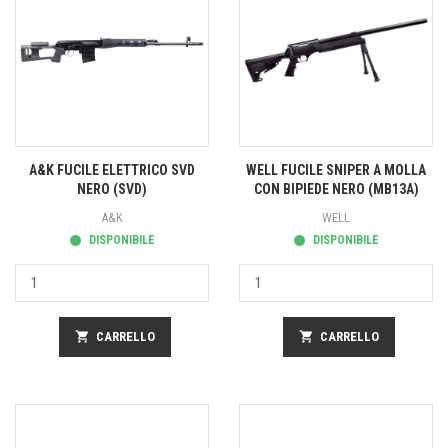
A&K FUCILE ELETTRICO SVD
WELL FUCILE SNIPER A MOLLA
NERO (SVD)
CON BIPIEDE NERO (MB13A)
A&K
WELL
DISPONIBILE
DISPONIBILE
shopping_cart
CARRELLO
shopping_cart
CARRELLO