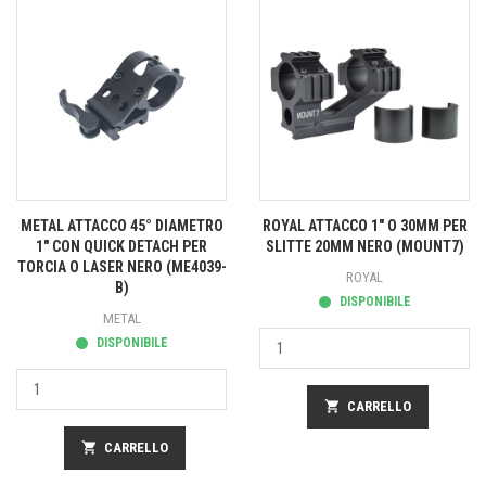
METAL ATTACCO 45° DIAMETRO
ROYAL ATTACCO 1" O 30MM PER
1" CON QUICK DETACH PER
SLITTE 20MM NERO (MOUNT7)
TORCIA O LASER NERO (ME4039-
ROYAL
B)
DISPONIBILE
METAL
DISPONIBILE
shopping_cart
CARRELLO
shopping_cart
CARRELLO