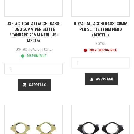
JS-TACTICAL ATTACCHI BASSI
ROYAL ATTACCHI BASSI 30MM
TUBO 30MM PER SLITTE
PER SLITTE 11MM NERO
STANDARD 20MM NERI (JS-
(M3011L)
M3015)
ROYAL
JS-TACTICAL OTTICHE
NON DISPONIBILE
DISPONIBILE
AVVISAMI
notifications
shopping_cart
CARRELLO