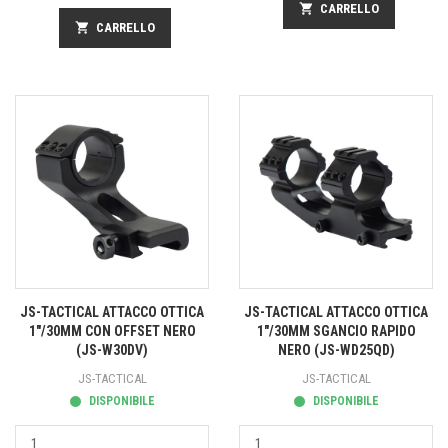
shopping_cart
CARRELLO
shopping_cart
CARRELLO
JS-TACTICAL ATTACCO OTTICA
JS-TACTICAL ATTACCO OTTICA
1"/30MM CON OFFSET NERO
1"/30MM SGANCIO RAPIDO
(JS-W30DV)
NERO (JS-WD25QD)
JS-TACTICAL
JS-TACTICAL
DISPONIBILE
DISPONIBILE