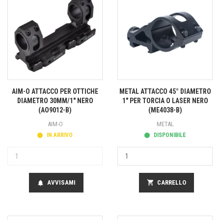
AIM-O ATTACCO PER OTTICHE
METAL ATTACCO 45° DIAMETRO
DIAMETRO 30MM/1" NERO
1" PER TORCIA O LASER NERO
(AO9012-B)
(ME4038-B)
AIM-O
METAL
IN ARRIVO
DISPONIBILE
AVVISAMI
shopping_cart
CARRELLO
notifications