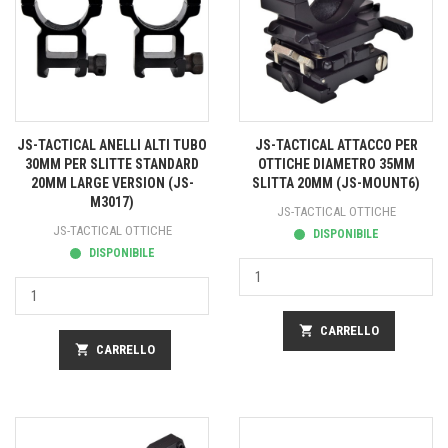
JS-TACTICAL ANELLI ALTI TUBO
JS-TACTICAL ATTACCO PER
30MM PER SLITTE STANDARD
OTTICHE DIAMETRO 35MM
20MM LARGE VERSION (JS-
SLITTA 20MM (JS-MOUNT6)
M3017)
JS-TACTICAL OTTICHE
JS-TACTICAL OTTICHE
DISPONIBILE
DISPONIBILE
shopping_cart
CARRELLO
shopping_cart
CARRELLO