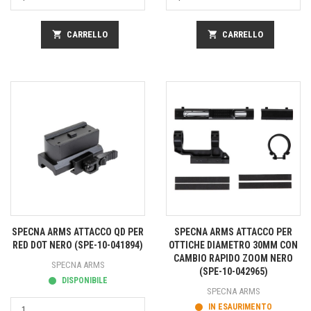
shopping_cart
CARRELLO
shopping_cart
CARRELLO
SPECNA ARMS ATTACCO QD PER
SPECNA ARMS ATTACCO PER
RED DOT NERO (SPE-10-041894)
OTTICHE DIAMETRO 30MM CON
CAMBIO RAPIDO ZOOM NERO
SPECNA ARMS
(SPE-10-042965)
DISPONIBILE
SPECNA ARMS
IN ESAURIMENTO