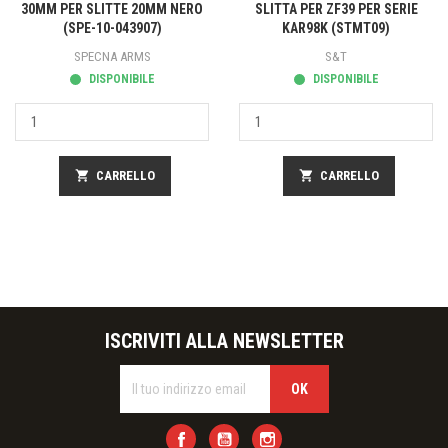
30MM PER SLITTE 20MM NERO
SLITTA PER ZF39 PER SERIE
(SPE-10-043907)
KAR98K (STMT09)
SPECNA ARMS
S&T
DISPONIBILE
DISPONIBILE
shopping_cart
CARRELLO
shopping_cart
CARRELLO
ISCRIVITI ALLA NEWSLETTER
Facebook
YouTube
Instagram