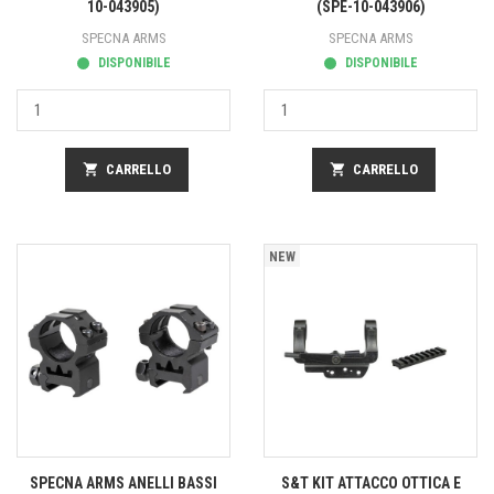
10-043905)
(SPE-10-043906)
SPECNA ARMS
SPECNA ARMS
DISPONIBILE
DISPONIBILE
shopping_cart
CARRELLO
shopping_cart
CARRELLO
NEW
SPECNA ARMS ANELLI BASSI
S&T KIT ATTACCO OTTICA E