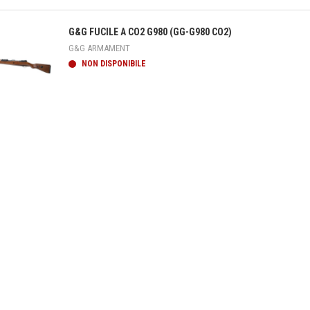
teprima
G&G FUCILE A CO2 G980 (GG-G980 CO2)
G&G ARMAMENT
NON DISPONIBILE
teprima