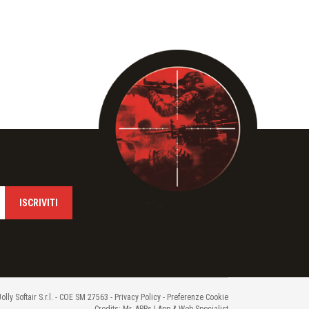
Jolly Softair S.r.l. - COE SM 27563 -
Privacy Policy
-
Preferenze Cookie