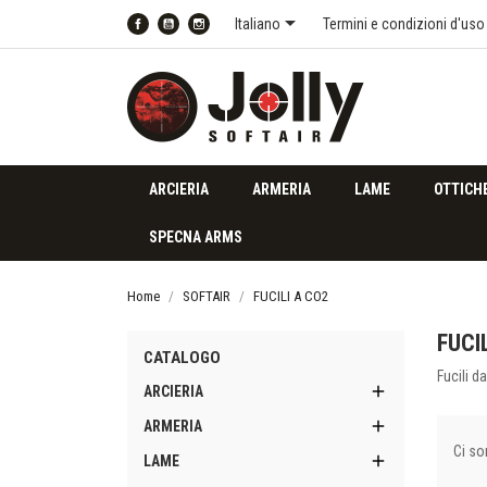

Italiano
Termini e condizioni d'uso
Facebook
YouTube
Instagram
ARCIERIA
ARMERIA
LAME
OTTICH
SPECNA ARMS
Home
SOFTAIR
FUCILI A CO2
FUCI
CATALOGO
Fucili d

ARCIERIA

ARMERIA
Ci so

LAME