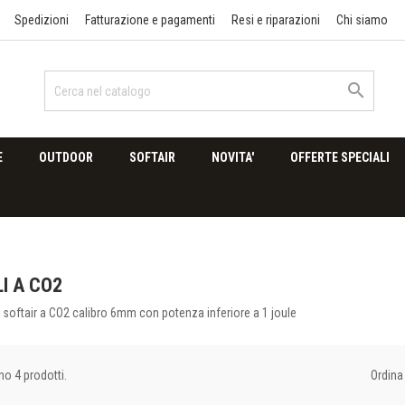
Spedizioni
Fatturazione e pagamenti
Resi e riparazioni
Chi siamo

E
OUTDOOR
SOFTAIR
NOVITA'
OFFERTE SPECIALI
LI A CO2
a softair a CO2 calibro 6mm con potenza inferiore a 1 joule
Ordina 
no 4 prodotti.