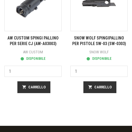
AW CUSTOM SPINGI PALLINO
SNOW WOLF SPINGIPALLINO
PER SERIE CJ (AW-A03003)
PER PISTOLE SW-03 (SW-0303)
AW CUSTOM
SNOW WOLF
DISPONIBILE
DISPONIBILE
shopping_cart
CARRELLO
shopping_cart
CARRELLO