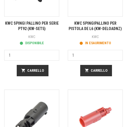
KWC SPINGI PALLINO PER SERIE
KWC SPINGIPALLINO PER
PT92 (KW-SET5)
PISTOLA DE L6 (KW-DELOADNZ)
KWC
KWC
DISPONIBILE
IN ESAURIMENTO
shopping_cart
CARRELLO
shopping_cart
CARRELLO