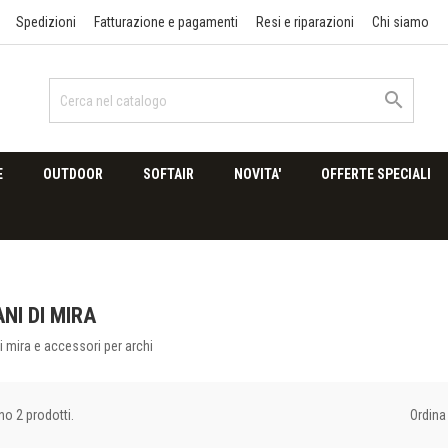
Spedizioni
Fatturazione e pagamenti
Resi e riparazioni
Chi siamo

E
OUTDOOR
SOFTAIR
NOVITA'
OFFERTE SPECIALI
NI DI MIRA
i mira e accessori per archi
Ordina 
no 2 prodotti.