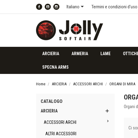

Italiano
Termini e condizioni d'uso
Facebook
YouTube
Instagram
ARCIERIA
ARMERIA
LAME
OTTICH
SPECNA ARMS
Home
ARCIERIA
ACCESSORI ARCHI
ORGANI DI MIRA
ORGA
CATALOGO
Organi d

ARCIERIA

ACCESSORI ARCHI
Ci so
ALTRI ACCESSORI