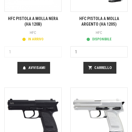
HFC PISTOLA A MOLLA NERA
HFC PISTOLA A MOLLA
(HA 120B)
ARGENTO (HA 120S)
HFC
HFC
IN ARRIVO
DISPONIBILE
AVVISAMI
shopping_cart
CARRELLO
notifications