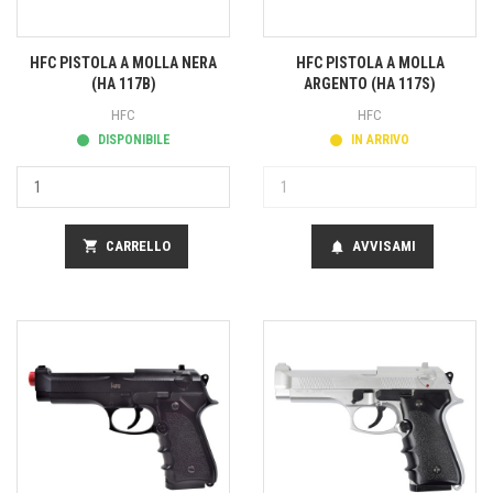
HFC PISTOLA A MOLLA NERA
HFC PISTOLA A MOLLA
(HA 117B)
ARGENTO (HA 117S)
HFC
HFC
DISPONIBILE
IN ARRIVO
shopping_cart
CARRELLO
AVVISAMI
notifications