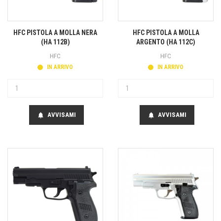
HFC PISTOLA A MOLLA NERA
HFC PISTOLA A MOLLA
(HA 112B)
ARGENTO (HA 112C)
HFC
HFC
IN ARRIVO
IN ARRIVO
AVVISAMI
AVVISAMI
notifications
notifications