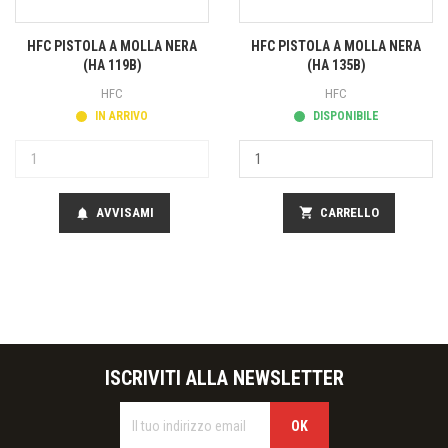
HFC PISTOLA A MOLLA NERA
HFC PISTOLA A MOLLA NERA
(HA 119B)
(HA 135B)
HFC
HFC
IN ARRIVO
DISPONIBILE
AVVISAMI
shopping_cart
CARRELLO
notifications
ISCRIVITI ALLA NEWSLETTER