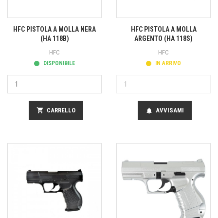
HFC PISTOLA A MOLLA NERA
HFC PISTOLA A MOLLA
(HA 118B)
ARGENTO (HA 118S)
HFC
HFC
DISPONIBILE
IN ARRIVO
shopping_cart
CARRELLO
AVVISAMI
notifications