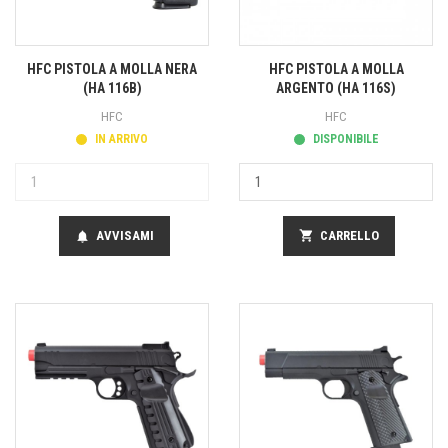
HFC PISTOLA A MOLLA NERA
HFC PISTOLA A MOLLA
(HA 116B)
ARGENTO (HA 116S)
HFC
HFC
IN ARRIVO
DISPONIBILE
AVVISAMI
shopping_cart
CARRELLO
notifications