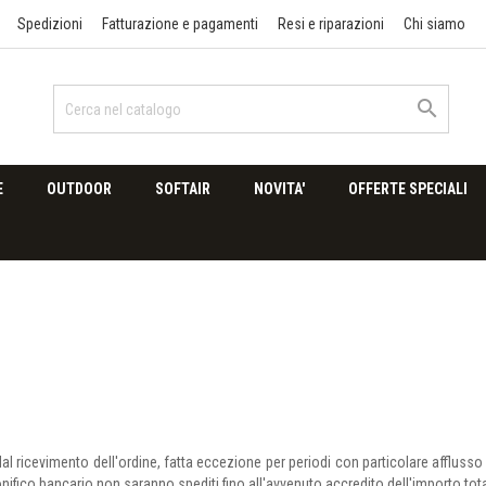
Spedizioni
Fatturazione e pagamenti
Resi e riparazioni
Chi siamo

E
OUTDOOR
SOFTAIR
NOVITA'
OFFERTE SPECIALI
 ricevimento dell'ordine, fatta eccezione per periodi con particolare afflusso 
bonifico bancario non saranno spediti fino all'avvenuto accredito dell'importo tot