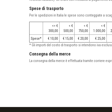
Spese di trasporto
Per le spedizioni in Italia le spese sono conteggiate a scagl
<= €
< €
< €
< €
300,00
500,00
750,00
1.000,00
2
Spese*
€ 10,00
€ 15,00
€ 20,00
€ 25,00
* Gli importi del costo di trasporto si intendono iva esclus
Consegna della merce
La consegna della merce è effettuata tramite corriere espr