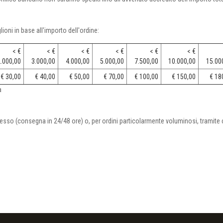
ioni in base all'importo dell'ordine:
< €
< €
< €
< €
< €
< €
.000,00
3.000,00
4.000,00
5.000,00
7.500,00
10.000,00
15.00
€ 30,00
€ 40,00
€ 50,00
€ 70,00
€ 100,00
€ 150,00
€ 18
a
esso (consegna in 24/48 ore) o, per ordini particolarmente voluminosi, tramite c