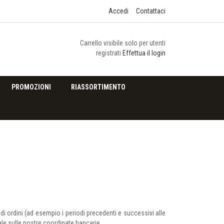
Accedi
Contattaci
Carrello visibile solo per utenti
registrati
Effettua il login
PROMOZIONI
RIASSORTIMENTO
di ordini (ad esempio i periodi precedenti e successivi alle
ale sulle nostre coordinate bancarie.