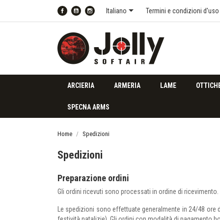

Italiano
Termini e condizioni d'uso
Facebook
YouTube
Instagram
ARCIERIA
ARMERIA
LAME
OTTICH
SPECNA ARMS
Home
Spedizioni
Spedizioni
Preparazione ordini
Gli ordini ricevuti sono processati in ordine di ricevimento.
Le spedizioni sono effettuate generalmente in 24/48 ore dal
festività natalizie). Gli ordini con modalità di pagamento 