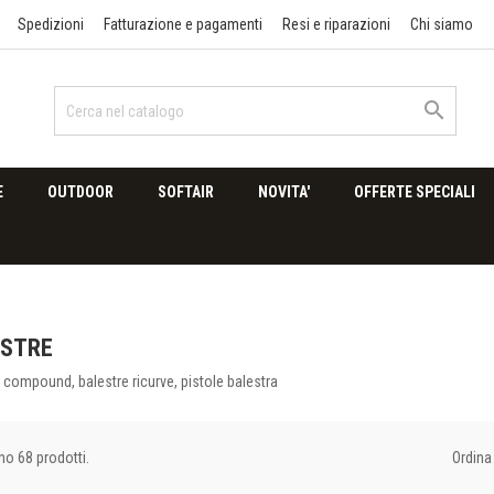
Spedizioni
Fatturazione e pagamenti
Resi e riparazioni
Chi siamo

E
OUTDOOR
SOFTAIR
NOVITA'
OFFERTE SPECIALI
ESTRE
 compound, balestre ricurve, pistole balestra
Ordina 
no 68 prodotti.