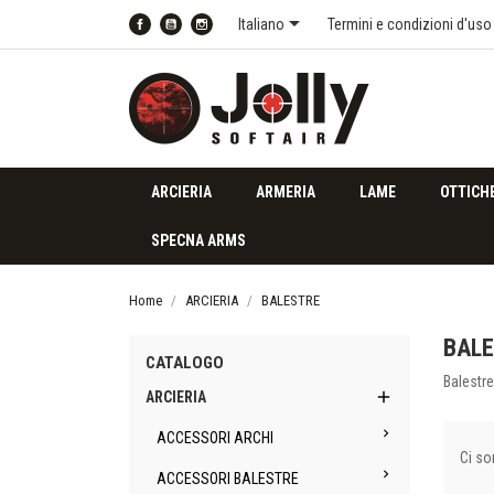

Italiano
Termini e condizioni d'uso
Facebook
YouTube
Instagram
ARCIERIA
ARMERIA
LAME
OTTICH
SPECNA ARMS
Home
ARCIERIA
BALESTRE
BAL
CATALOGO
Balestre

ARCIERIA

ACCESSORI ARCHI
Ci so

ACCESSORI BALESTRE