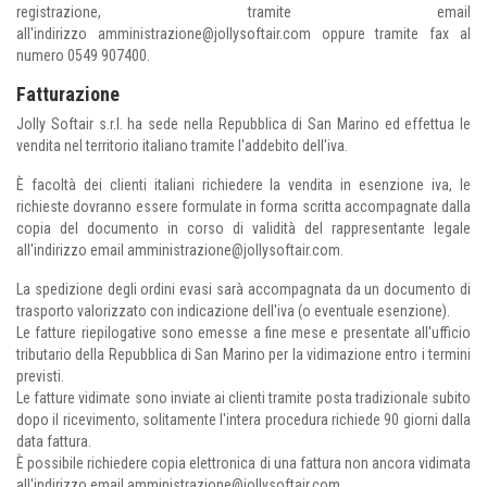
registrazione, tramite email
all'indirizzo
amministrazione@jollysoftair.com
oppure tramite fax al
numero 0549 907400.
Fatturazione
Jolly Softair s.r.l. ha sede nella Repubblica di San Marino ed effettua le
vendita nel territorio italiano tramite l'addebito dell'iva.
È facoltà dei clienti italiani richiedere la vendita in esenzione iva, le
richieste dovranno essere formulate in forma scritta accompagnate dalla
copia del documento in corso di validità del rappresentante legale
all'indirizzo email
amministrazione@jollysoftair.com
.
La spedizione degli ordini evasi sarà accompagnata da un documento di
trasporto valorizzato con indicazione dell'iva (o eventuale esenzione).
Le fatture riepilogative sono emesse a fine mese e presentate all'ufficio
tributario della Repubblica di San Marino per la vidimazione entro i termini
previsti.
Le fatture vidimate sono inviate ai clienti tramite posta tradizionale subito
dopo il ricevimento, solitamente l'intera procedura richiede 90 giorni dalla
data fattura.
È possibile richiedere copia elettronica di una fattura non ancora vidimata
all'indirizzo email
amministrazione@jollysoftair.com
.