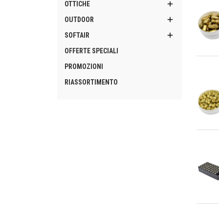

OTTICHE

OUTDOOR

SOFTAIR
OFFERTE SPECIALI
An
PROMOZIONI
RIASSORTIMENTO
An
An