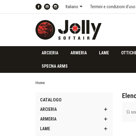

Italiano
Termini e condizioni d'uso
Facebook
YouTube
Instagram
ARCIERIA
ARMERIA
LAME
OTTICH
SPECNA ARMS
Home
Elen
CATALOGO

ARCIERIA
Ci so

ARMERIA

LAME