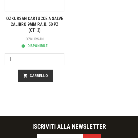
OZKURSAN CARTUCCE A SALVE
CALIBRO 9MM P.A.K. 50 PZ
(CT13)
ÖZKURSAN
DISPONIBILE
shopping_cart
CARRELLO
ISCRIVITI ALLA NEWSLETTER