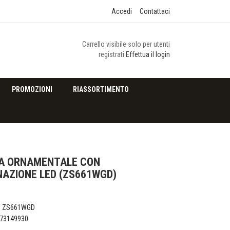
Accedi
Contattaci
Carrello visibile solo per utenti
registrati
Effettua il login
PROMOZIONI
RIASSORTIMENTO
A ORNAMENTALE CON
NAZIONE LED (ZS661WGD)
o
ZS661WGD
73149930