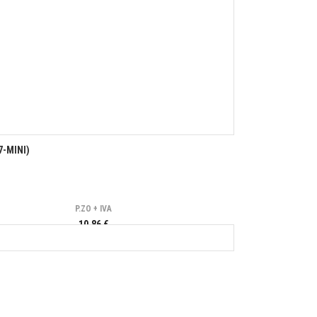
-MINI)
P.ZO + IVA
10,86 €