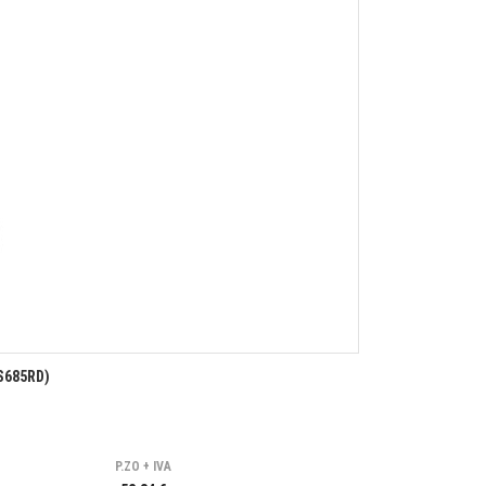
S685RD)
P.ZO + IVA