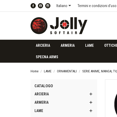

Italiano
Termini e condizioni d'uso
Facebook
YouTube
Instagram
ARCIERIA
ARMERIA
LAME
OTTICH
SPECNA ARMS
Home
LAME
ORNAMENTALI
SERIE ANIME, MANGA, TV
CATALOGO

ARCIERIA

ARMERIA

LAME