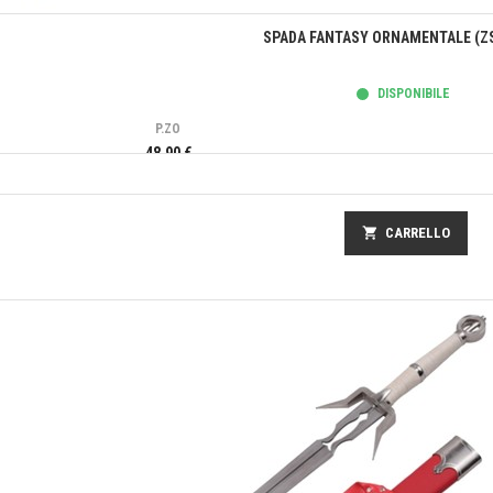
Anteprima
SPADA FANTASY ORNAMENTALE (Z
DISPONIBILE
P.ZO
48,90 €
shopping_cart
CARRELLO