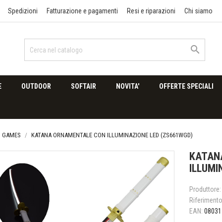
Spedizioni
Fatturazione e pagamenti
Resi e riparazioni
Chi siamo

E
OUTDOOR
SOFTAIR
NOVITA'
OFFERTE SPECIALI
, GAMES
KATANA ORNAMENTALE CON ILLUMINAZIONE LED (ZS661WGD)
KATAN
ILLUMI
Produttore:
Riferiment
EAN:
08031