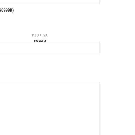
S699BK)
P.ZO + IVA
59,66 €