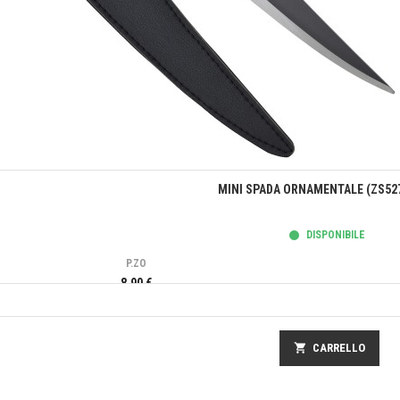
Anteprima
MINI SPADA ORNAMENTALE (ZS527
DISPONIBILE
P.ZO
8,90 €
shopping_cart
CARRELLO