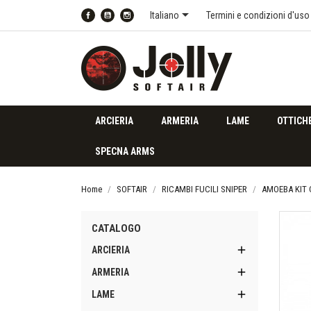

Italiano
Termini e condizioni d'uso
Facebook
YouTube
Instagram
ARCIERIA
ARMERIA
LAME
OTTICH
SPECNA ARMS
Home
SOFTAIR
RICAMBI FUCILI SNIPER
AMOEBA KIT 
CATALOGO

ARCIERIA

ARMERIA

LAME