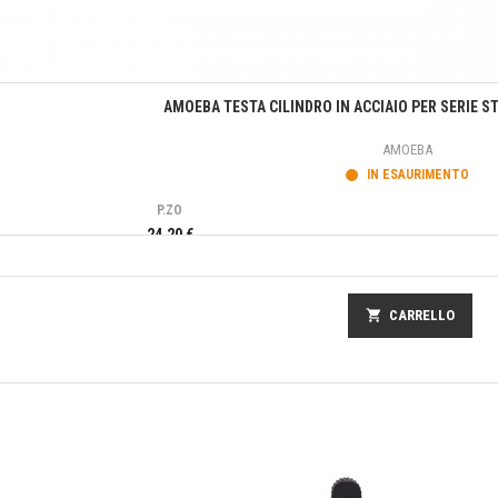
Anteprima
AMOEBA TESTA CILINDRO IN ACCIAIO PER SERIE S
AMOEBA
IN ESAURIMENTO
P.ZO
24,20 €
shopping_cart
CARRELLO