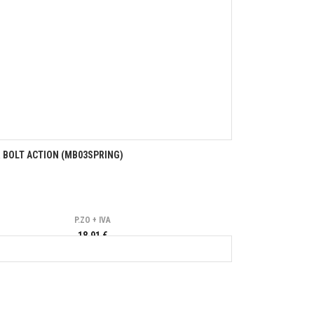
ER BOLT ACTION (MB03SPRING)
P.ZO + IVA
18,91 €