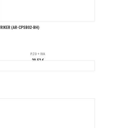
TRIKER (AR-CPSB02-BH)
P.ZO + IVA
29,52 €