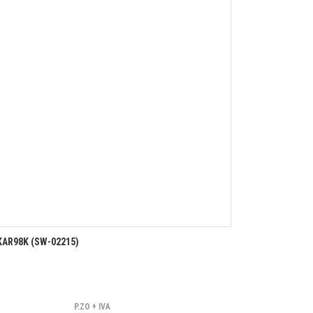
KAR98K (SW-02215)
P.ZO + IVA