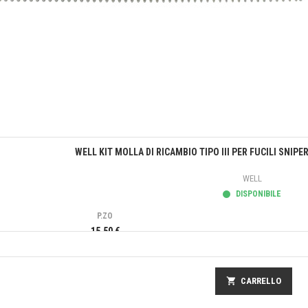
Anteprima
WELL KIT MOLLA DI RICAMBIO TIPO III PER FUCILI SNIP
WELL
DISPONIBILE
P.ZO
15,50 €
shopping_cart
CARRELLO