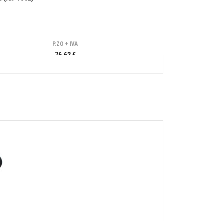
P.ZO + IVA
76,62 €