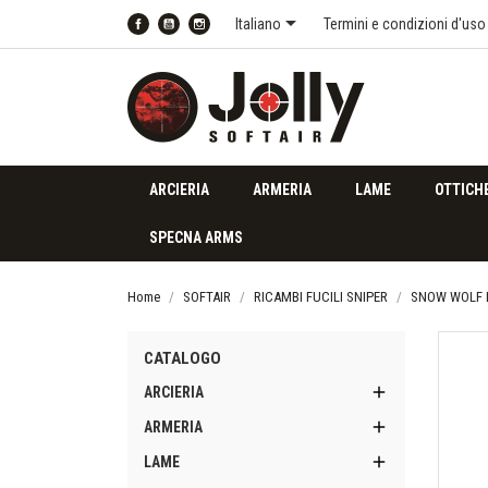

Italiano
Termini e condizioni d'uso
Facebook
YouTube
Instagram
ARCIERIA
ARMERIA
LAME
OTTICH
SPECNA ARMS
Home
SOFTAIR
RICAMBI FUCILI SNIPER
SNOW WOLF D
CATALOGO

ARCIERIA

ARMERIA

LAME