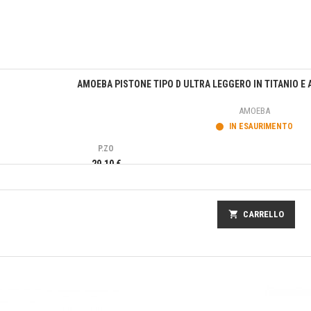
Anteprima
AMOEBA PISTONE TIPO D ULTRA LEGGERO IN TITANIO E 
AMOEBA
IN ESAURIMENTO
P.ZO
29,10 €
shopping_cart
CARRELLO