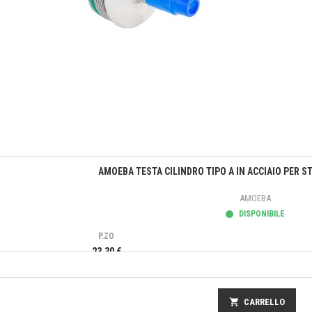
Anteprima
AMOEBA TESTA CILINDRO TIPO A IN ACCIAIO PER S
AMOEBA
DISPONIBILE
P.ZO
23,30 €
shopping_cart
CARRELLO