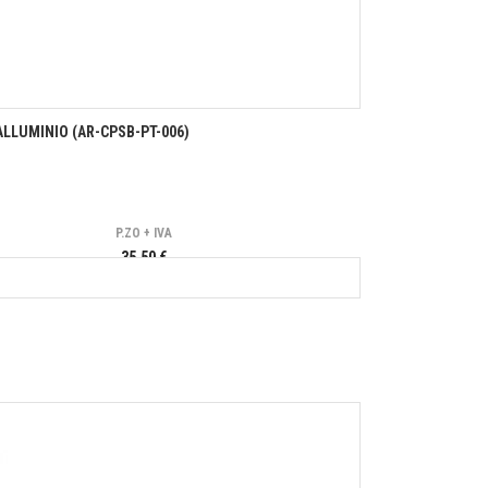
ALLUMINIO (AR-CPSB-PT-006)
P.ZO + IVA
35,50 €