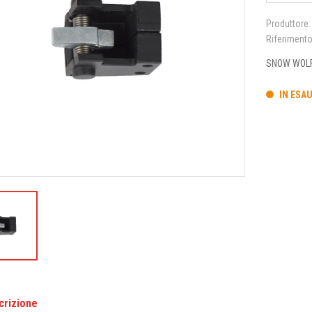
Produttore:
Riferiment
SNOW WOLF 
IN ESA
crizione