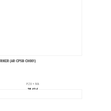
TRIKER (AR-CPSB-CH001)
P.ZO + IVA
28,43 €