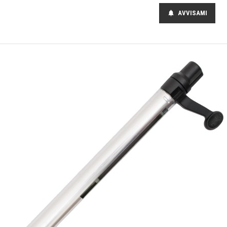
AVVISAMI
notifications