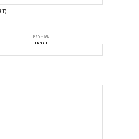
KIT)
P.ZO + IVA
10,37 €