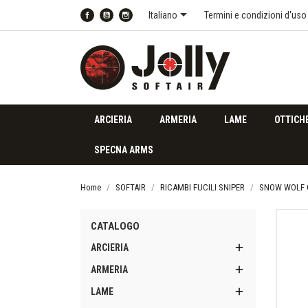

Italiano
Termini e condizioni d'uso
Facebook
YouTube
Instagram
ARCIERIA
ARMERIA
LAME
OTTICH
SPECNA ARMS
Home
SOFTAIR
RICAMBI FUCILI SNIPER
SNOW WOLF G
CATALOGO

ARCIERIA

ARMERIA

LAME