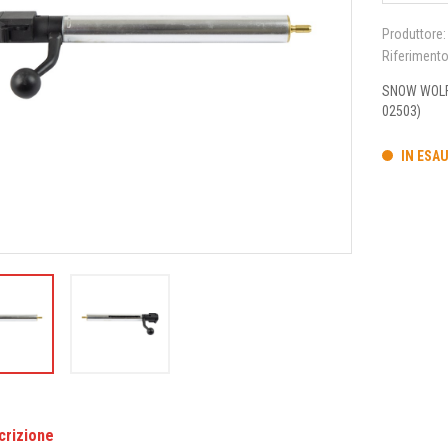
Produttore:
Riferiment
SNOW WOLF
02503)
IN ESA
crizione