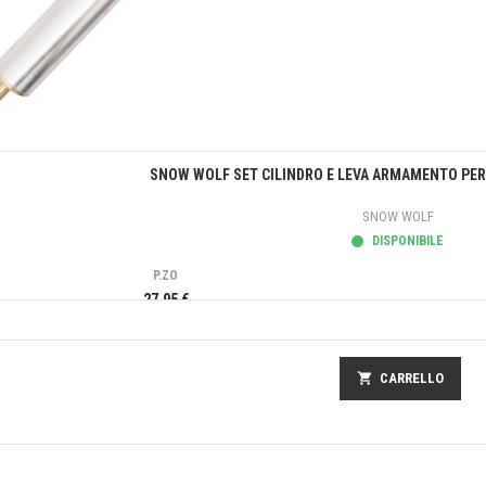
Anteprima
SNOW WOLF SET CILINDRO E LEVA ARMAMENTO PER 
SNOW WOLF
DISPONIBILE
P.ZO
27,95 €
shopping_cart
CARRELLO