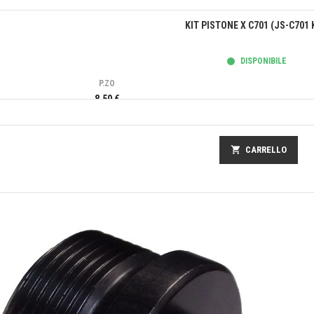
Anteprima
KIT PISTONE X C701 (JS-C701 
DISPONIBILE
P.ZO
8,50 €
shopping_cart
CARRELLO