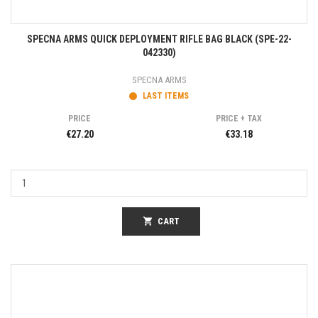
SPECNA ARMS QUICK DEPLOYMENT RIFLE BAG BLACK (SPE-22-
042330)
SPECNA ARMS
LAST ITEMS
PRICE
PRICE + TAX
€27.20
€33.18
shopping_cart
CART