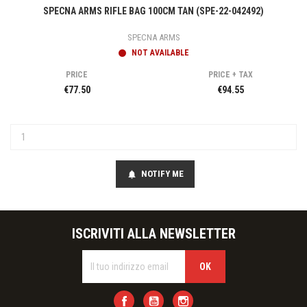
SPECNA ARMS RIFLE BAG 100CM TAN (SPE-22-042492)
SPECNA ARMS
NOT AVAILABLE
PRICE
PRICE + TAX
€77.50
€94.55
NOTIFY ME
notifications
ISCRIVITI ALLA NEWSLETTER
Facebook
YouTube
Instagram