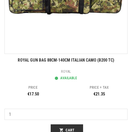
ROYAL GUN BAG 88CM-140CM ITALIAN CAMO (B200 TC)
ROYAL
AVAILABLE
PRICE
PRICE + TAX
€17.50
€21.35
shopping_cart
CART