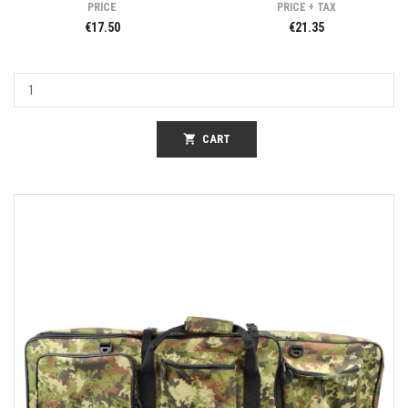
PRICE
PRICE + TAX
€17.50
€21.35
shopping_cart
CART