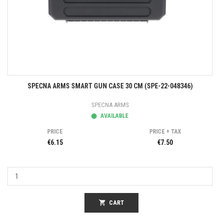
SPECNA ARMS SMART GUN CASE 30 CM (SPE-22-048346)
SPECNA ARMS
AVAILABLE
PRICE
PRICE + TAX
€6.15
€7.50
shopping_cart
CART