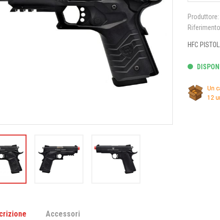
Produttore:
Riferiment
HFC PISTOL
DISPONI
Un c
12 u
crizione
Accessori