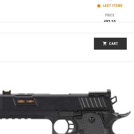
LAST ITEMS
PRICE
€83.10
shopping_cart
CART