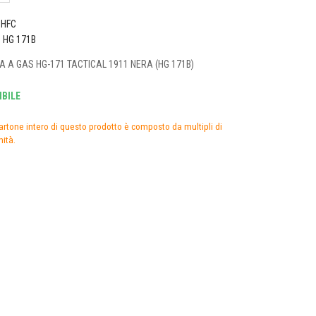
HFC
o
HG 171B
A A GAS HG-171 TACTICAL 1911 NERA (HG 171B)
BILE
artone intero di questo prodotto è composto da multipli di
nità.