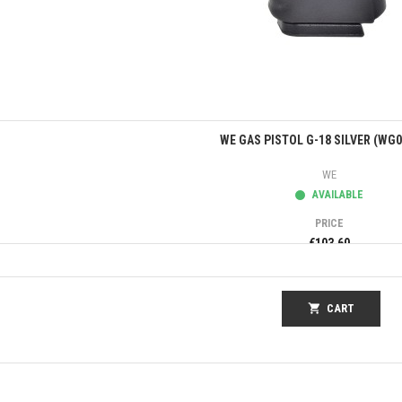
Quick view
WE GAS PISTOL G-18 SILVER (WG0
WE
AVAILABLE
PRICE
€103.60
shopping_cart
CART