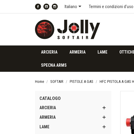

Italiano
Termini e condizioni d'uso
Facebook
YouTube
Instagram
ARCIERIA
ARMERIA
LAME
OTTICH
SPECNA ARMS
Home
SOFTAIR
PISTOLE A GAS
HFC PISTOLA A GAS H
CATALOGO

ARCIERIA

ARMERIA

LAME