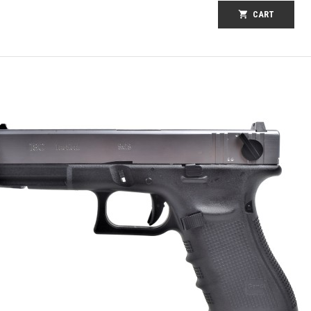
shopping_cart
CART