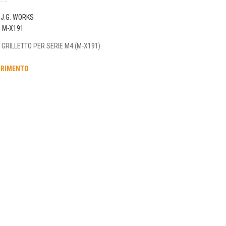
J.G. WORKS
o
M-X191
 GRILLETTO PER SERIE M4 (M-X191)
URIMENTO