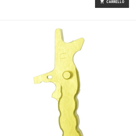
shopping_cart
CARRELLO