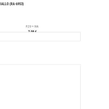
IALLO (RA-6953)
P.ZO + IVA
7,08 €