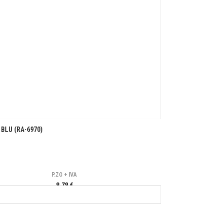
BLU (RA-6970)
P.ZO + IVA
8,78 €