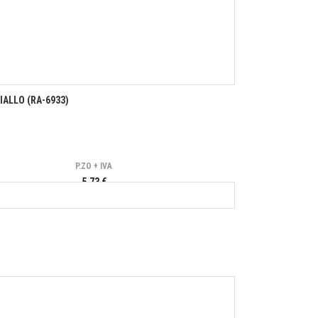
IALLO (RA-6933)
P.ZO + IVA
5,73 €