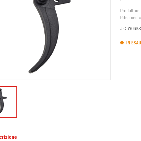
Produttore:
Riferiment
J.G. WORKS
IN ESA
crizione