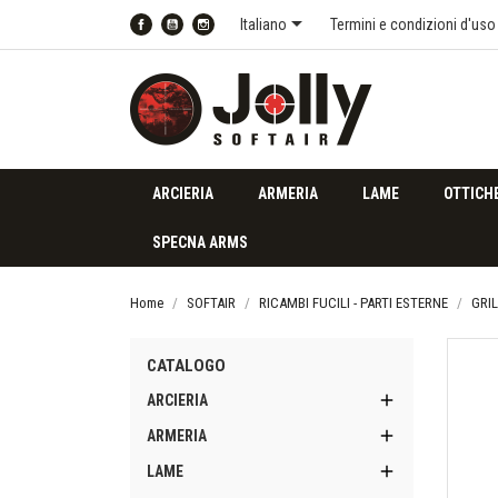

Italiano
Termini e condizioni d'uso
Facebook
YouTube
Instagram
ARCIERIA
ARMERIA
LAME
OTTICH
SPECNA ARMS
Home
SOFTAIR
RICAMBI FUCILI - PARTI ESTERNE
GRIL
CATALOGO

ARCIERIA

ARMERIA

LAME