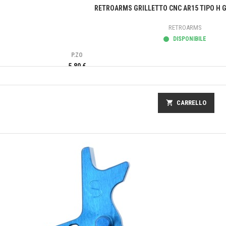
Anteprima
RETROARMS GRILLETTO CNC AR15 TIPO H G
RETROARMS
DISPONIBILE
P.ZO
5,80 €
shopping_cart
CARRELLO