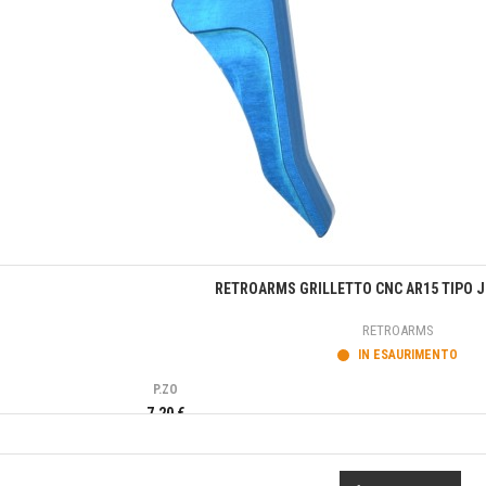
Anteprima
RETROARMS GRILLETTO CNC AR15 TIPO J 
RETROARMS
IN ESAURIMENTO
P.ZO
7,20 €