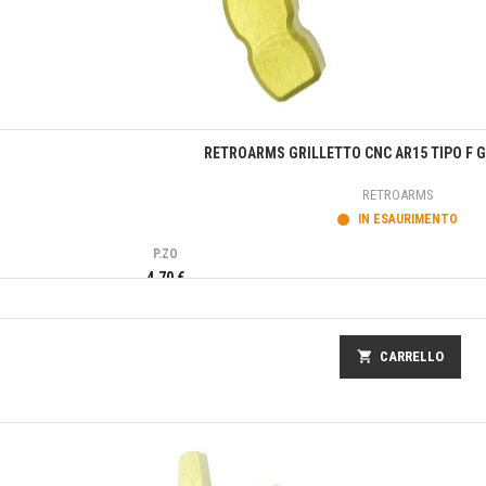
Anteprima
RETROARMS GRILLETTO CNC AR15 TIPO F G
RETROARMS
IN ESAURIMENTO
P.ZO
4,70 €
shopping_cart
CARRELLO