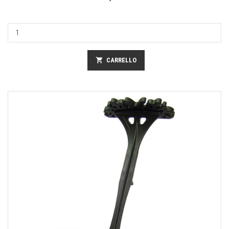
shopping_cart
CARRELLO