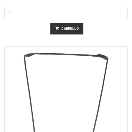
shopping_cart
CARRELLO