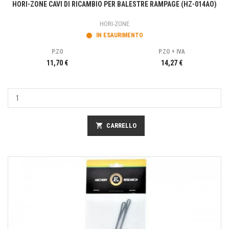
HORI-ZONE CAVI DI RICAMBIO PER BALESTRE RAMPAGE (HZ-014AO)
HORI-ZONE
IN ESAURIMENTO
P.ZO
P.ZO + IVA
11,70 €
14,27 €
shopping_cart
CARRELLO