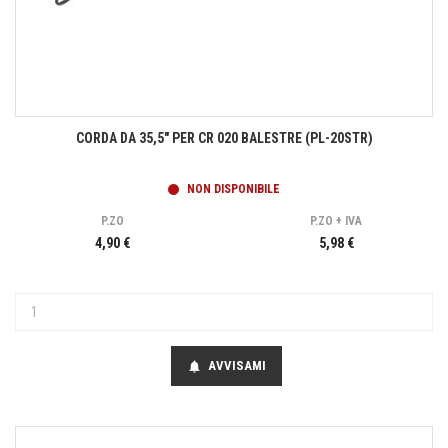
CORDA DA 35,5" PER CR 020 BALESTRE (PL-20STR)
NON DISPONIBILE
P.ZO
P.ZO + IVA
4,90 €
5,98 €
AVVISAMI
notifications