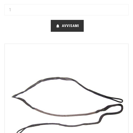
AVVISAMI
notifications