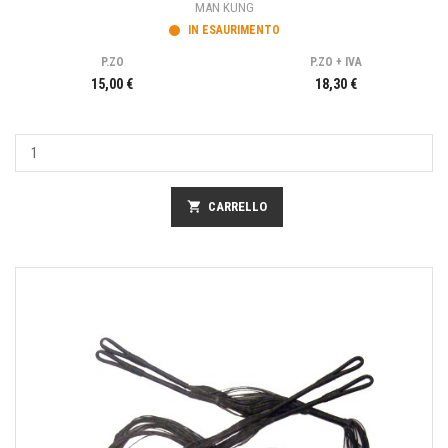
MAN KUNG
IN ESAURIMENTO
P.ZO
P.ZO + IVA
15,00 €
18,30 €
shopping_cart
CARRELLO