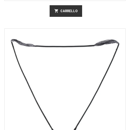
shopping_cart
CARRELLO