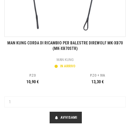
MAN KUNG CORDA DI RICAMBIO PER BALESTRE DIREWOLF MK-XB70
(MK-XB70STR)
MAN KUNG
IN ARRIVO
P.ZO
P.ZO + IVA
10,90 €
13,30 €
AVVISAMI
notifications