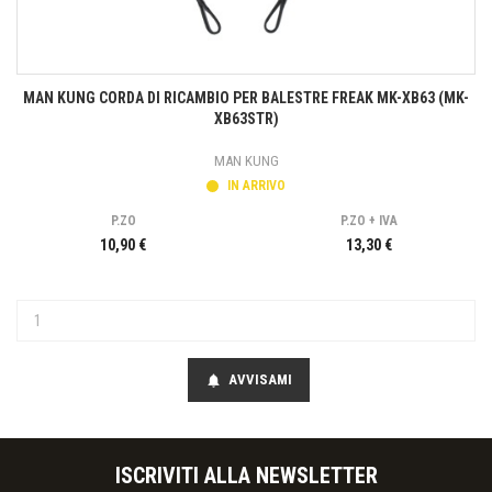
MAN KUNG CORDA DI RICAMBIO PER BALESTRE FREAK MK-XB63 (MK-
XB63STR)
MAN KUNG
IN ARRIVO
P.ZO
P.ZO + IVA
10,90 €
13,30 €
AVVISAMI
notifications
ISCRIVITI ALLA NEWSLETTER