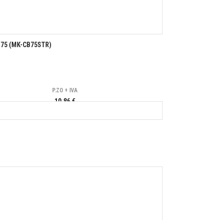
75 (MK-CB75STR)
P.ZO + IVA
10,86 €