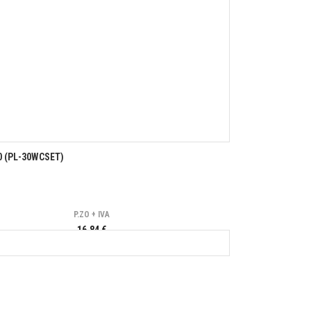
0 (PL-30WCSET)
P.ZO + IVA
16,84 €