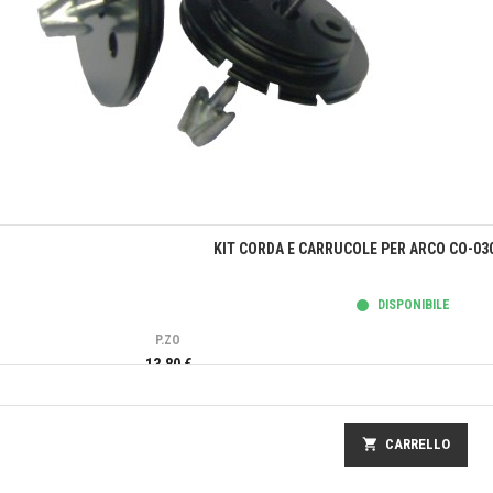
Anteprima
KIT CORDA E CARRUCOLE PER ARCO CO-03
DISPONIBILE
P.ZO
13,80 €
shopping_cart
CARRELLO