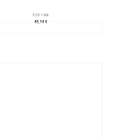
P.ZO + IVA
45,14 €