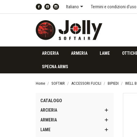

Italiano
Termini e condizioni d'uso
Facebook
YouTube
Instagram
ARCIERIA
ARMERIA
LAME
OTTICH
SPECNA ARMS
Home
SOFTAIR
ACCESSORI FUCILI
BIPIEDI
WELL B
CATALOGO

ARCIERIA

ARMERIA

LAME