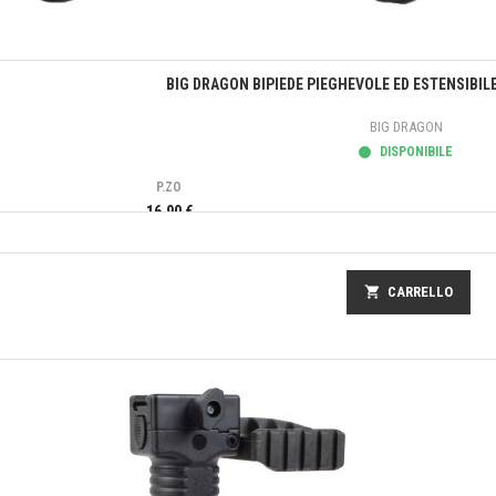
Anteprima
BIG DRAGON BIPIEDE PIEGHEVOLE ED ESTENSIBILE 
BIG DRAGON
DISPONIBILE
P.ZO
16,90 €
shopping_cart
CARRELLO