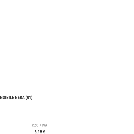
SIBILE NERA (01)
P.ZO + IVA
6,10 €