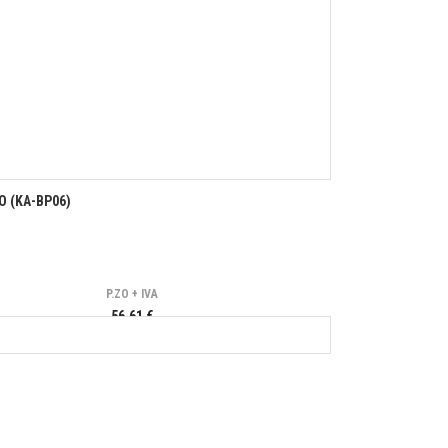
O (KA-BP06)
P.ZO + IVA
56,61 €