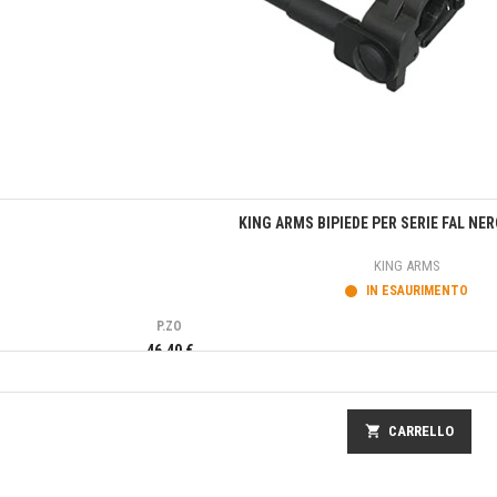
Anteprima
KING ARMS BIPIEDE PER SERIE FAL NER
KING ARMS
IN ESAURIMENTO
P.ZO
46,40 €
shopping_cart
CARRELLO