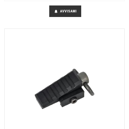
AVVISAMI
notifications