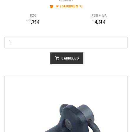
IN ESAURIMENTO
P.ZO
P.ZO + IVA
11,75 €
14,34 €
shopping_cart
CARRELLO