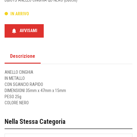
D|BOYS ANELLO CINGHIA QD NERO (DB056)
IN ARRIVO
notifications
AVVISAMI
Descrizione
ANELLO CINGHIA
IN METALLO
CON SGANCIO RAPIDO
DIMENSIONI 35mm x 47mm x 15mm
PESO 25g
COLORE NERO
Nella Stessa Categoria