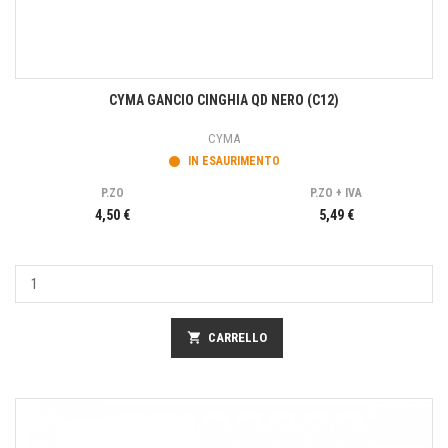
CYMA GANCIO CINGHIA QD NERO (C12)
CYMA
IN ESAURIMENTO
P.ZO
P.ZO + IVA
4,50 €
5,49 €
shopping_cart
CARRELLO