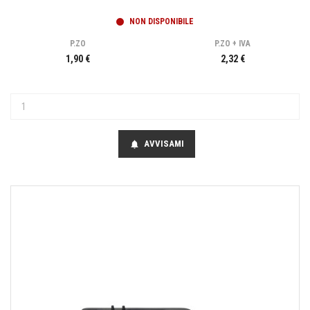
NON DISPONIBILE
P.ZO
P.ZO + IVA
1,90 €
2,32 €
AVVISAMI
notifications