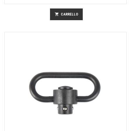
shopping_cart
CARRELLO