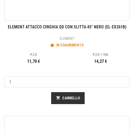
ELEMENT ATTACCO CINGHIA QD CON SLITTA 45° NERO (EL-EX261B)
ELEMENT
IN ESAURIMENTO
P.ZO
P.ZO + IVA
11,70 €
14,27 €
shopping_cart
CARRELLO