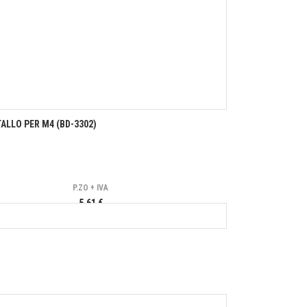
ALLO PER M4 (BD-3302)
P.ZO + IVA
5,61 €