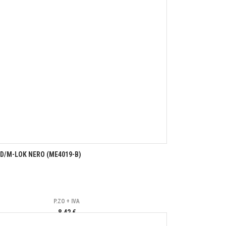
D/M-LOK NERO (ME4019-B)
P.ZO + IVA
8,42 €