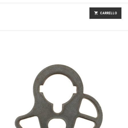
shopping_cart
CARRELLO