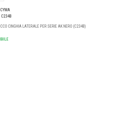
CYMA
o
C234B
CO CINGHIA LATERALE PER SERIE AK NERO (C234B)
BILE