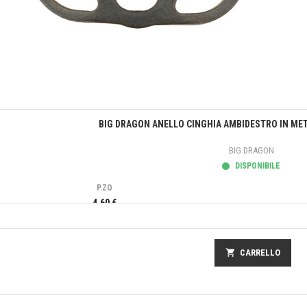
Anteprima
BIG DRAGON ANELLO CINGHIA AMBIDESTRO IN MET
BIG DRAGON
DISPONIBILE
P.ZO
4,60 €
shopping_cart
CARRELLO