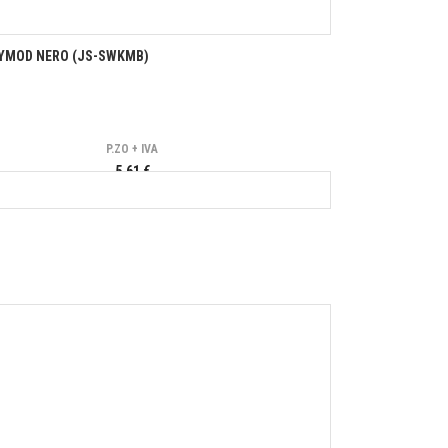
EYMOD NERO (JS-SWKMB)
P.ZO + IVA
5,61 €