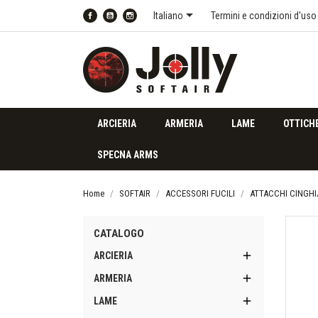

Italiano
Termini e condizioni d'uso
Facebook
YouTube
Instagram
ARCIERIA
ARMERIA
LAME
OTTICH
SPECNA ARMS
Home
SOFTAIR
ACCESSORI FUCILI
ATTACCHI CINGHI
CATALOGO

ARCIERIA

ARMERIA

LAME