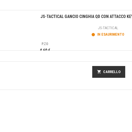
Anteprima
JS-TACTICAL GANCIO CINGHIA QD CON ATTACCO K
JS-TACTICAL
IN ESAURIMENTO
P.ZO
4,60 €
shopping_cart
CARRELLO